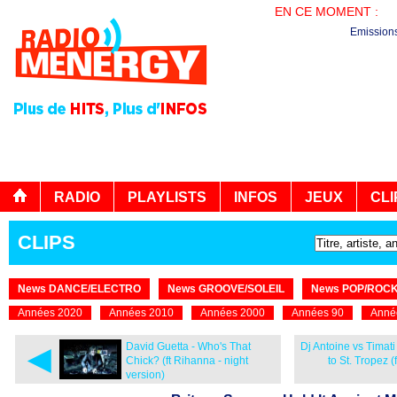
EN CE MOMENT :
PL
Emission
RADIO
PLAYLISTS
INFOS
JEUX
CLI
CLIPS
News DANCE/ELECTRO
News GROOVE/SOLEIL
News POP/ROC
Années 2020
Années 2010
Années 2000
Années 90
Anné
◄
David Guetta - Who's That
Dj Antoine vs Timat
Chick? (ft Rihanna - night
to St. Tropez (
version)