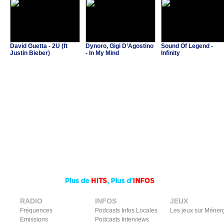
David Guetta - 2U (ft
Dynoro, Gigi D’Agostino
Sound Of Legend -
Justin Bieber)
- In My Mind
Infinity
RADIO
INFOS
JEUX
Fréquences
Podcasts Infos Locales
Les jeux sur Méner
Emissions
Podcasts Interviews