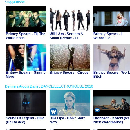
Suggestions
Britney Spears - Till The
Will I Am - Scream &
Britney Spears - I
World Ends
Shout (Remix - Ft
Wanna Go
Britney Spears)
Britney Spears - Gimme
Britney Spears - Circus
Britney Spears - Work
More
Bitch
Derniers Ajouts Dans : DANCE/ELECTRO/HOUSE 2010
Sound Of Legend - Blue
Dua Lipa - Don't Start
Ofenbach - Katchi (vs.
(Da Ba dee)
Now
Nick Waterhouse)