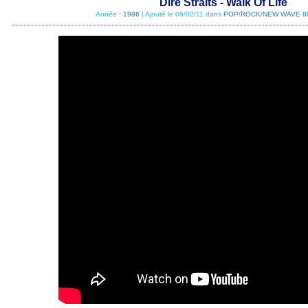
Dire Straits - Walk Of Life
Année :
1986
| Ajouté le 06/02/11 dans
POP/ROCK/NEW WAVE 8