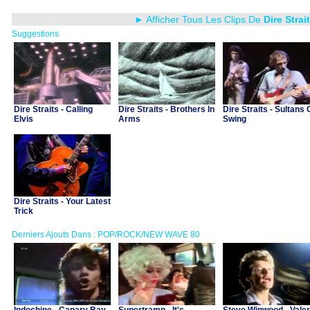
► Afficher Tous Les Clips De
Dire Strai
Suggestions
Dire Straits - Calling
Dire Straits - Brothers In
Dire Straits - Sultans 
Elvis
Arms
Swing
Dire Straits - Your Latest
Trick
Derniers Ajouts Dans : POP/ROCK/NEW WAVE 80