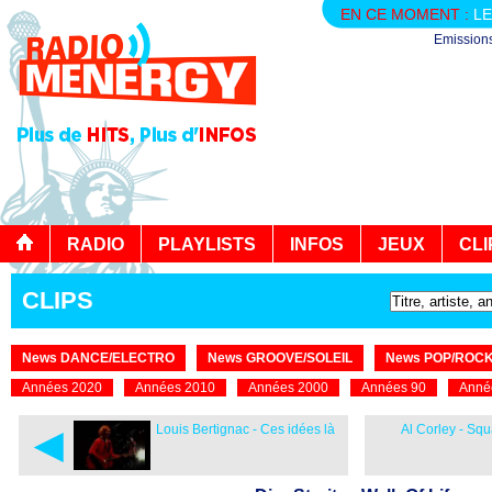
EN CE MOMENT :
LE
Emission
RADIO
PLAYLISTS
INFOS
JEUX
CLI
CLIPS
News DANCE/ELECTRO
News GROOVE/SOLEIL
News POP/ROC
Années 2020
Années 2010
Années 2000
Années 90
Anné
◄
Louis Bertignac - Ces idées là
Al Corley - Sq