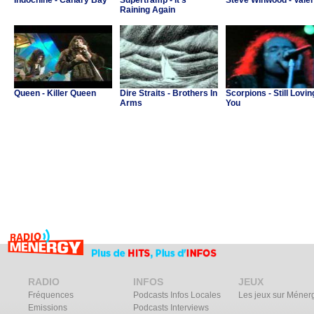
Indochine - Canary Bay
Supertramp - It's
Steve Winwood - Valer
Raining Again
Queen - Killer Queen
Dire Straits - Brothers In
Scorpions - Still Lovin
Arms
You
RADIO
INFOS
JEUX
Fréquences
Podcasts Infos Locales
Les jeux sur Méner
Emissions
Podcasts Interviews