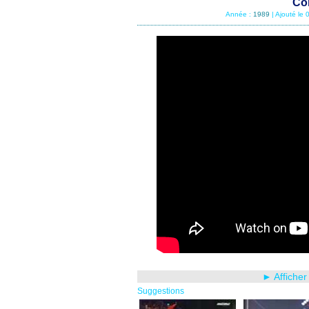
Con
Année :
1989
| Ajouté le
► Afficher
Suggestions