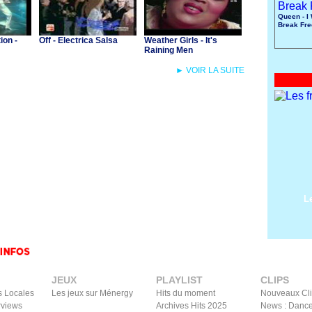
Queen - I
Break Fre
ion -
Off - Electrica Salsa
Weather Girls - It's
Raining Men
► VOIR LA SUITE
L
JEUX
PLAYLIST
CLIPS
s Locales
Les jeux sur Ménergy
Hits du moment
Nouveaux Cl
rviews
Archives Hits 2025
News : Dance