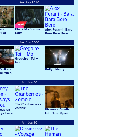
Années 2010
r -
Black M - Sur ma
Alex Ferarri - Bara
 For
route
Bara Bere Bere
Années 2000
Gregoire - Toi +
Moi
arlton -
Duffy - Mercy
d Miles
Années 90
The Cranberries -
Zombie
Nirvana - Smells
ouston -
Like Teen Spirit
ways Love
Années 80