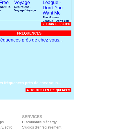
 Want To
Desireless -
e
Voyage Voyage
The Human
League - Don't You
► TOUS LES CLIPS
Want Me
FREQUENCES
es fréquences près de chez vous...
► TOUTES LES FREQUENCES
SERVICES
ips
Discomobile Ménergy
/Electro
Studios d'enregistrement