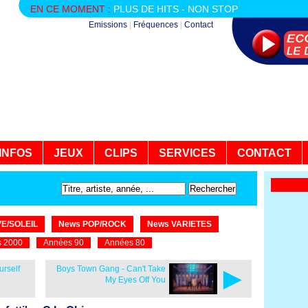
EN CE MOMENT :
PLUS DE HITS - NON STOP
Emissions
|
Fréquences
|
Contact
INFOS
JEUX
CLIPS
SERVICES
CONTACT
E/SOLEIL
News POP/ROCK
News VARIETES
 2000
Années 90
Années 80
►
rself
Boys Town Gang - Can't Take
My Eyes Off You