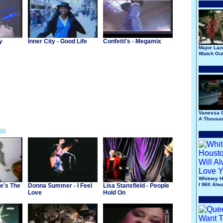
y
Inner City - Good Life
Confetti's - Megamix
Major Laze
Watch Out
This
Vanessa C
A Thousan
80
Whitney H
I Will Al
He's The
Donna Summer - I Feel
Lisa Stansfield - People
You
Love
Hold On