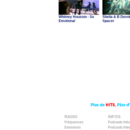
Whitney Houston - So
Sheila & B Devot
Emotional
Spacer
RADIO
INFOS
Fréquences
Podcasts Info
Emissions
Podcasts Inte