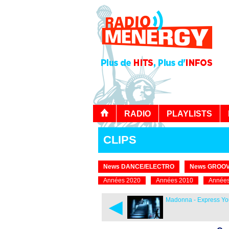
RADIO
PLAYLISTS
CLIPS
News DANCE/ELECTRO
News GROOV
Années 2020
Années 2010
Années
◄
Madonna - Express You