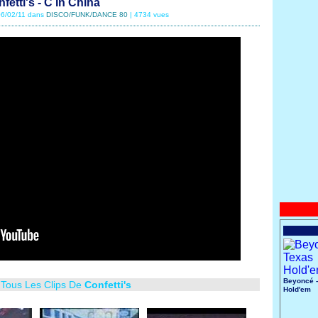
fetti's - C In China
 06/02/11 dans
DISCO/FUNK/DANCE 80
| 4734 vues
Beyoncé -
 Tous Les Clips De
Confetti's
Hold'em