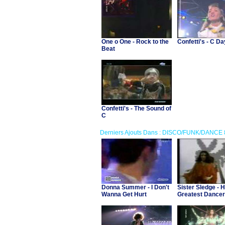
One o One - Rock to the
Confetti's - C Da
Beat
Confetti's - The Sound of
C
Derniers Ajouts Dans : DISCO/FUNK/DANCE 
Donna Summer - I Don't
Sister Sledge - 
Wanna Get Hurt
Greatest Dancer