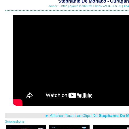
Stephanie De Monaco - Ouragan
Année :
1986
| Ajouté le 06/02/11 dans
VARIETES 80
| 454
► Afficher Tous Les Clips De
Stephanie De 
Suggestions