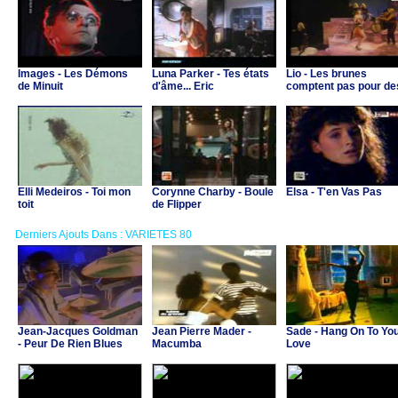
Images - Les Démons
Luna Parker - Tes états
Lio - Les brunes
de Minuit
d'âme... Eric
comptent pas pour de
prunes
Elli Medeiros - Toi mon
Corynne Charby - Boule
Elsa - T'en Vas Pas
toit
de Flipper
Derniers Ajouts Dans : VARIETES 80
Jean-Jacques Goldman
Jean Pierre Mader -
Sade - Hang On To Yo
- Peur De Rien Blues
Macumba
Love