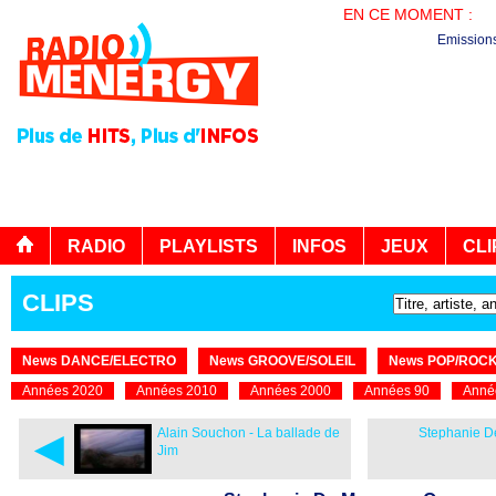
EN CE MOMENT :
EN
Emission
RADIO
PLAYLISTS
INFOS
JEUX
CLI
CLIPS
News DANCE/ELECTRO
News GROOVE/SOLEIL
News POP/ROC
Années 2020
Années 2010
Années 2000
Années 90
Anné
◄
Alain Souchon - La ballade de
Stephanie D
Jim