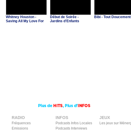
Whitney Houston -
Début de Soirée -
Bibi - Tout Doucement
Saving All My Love For
Jardins d'Enfants
You
RADIO
INFOS
JEUX
Fréquences
Podcasts Infos Locales
Les jeux sur Méner
Emissions
Podcasts Interviews