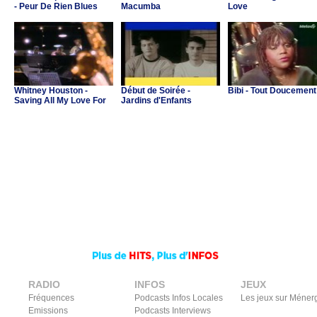
- Peur De Rien Blues
Macumba
Love
Whitney Houston -
Début de Soirée -
Bibi - Tout Doucement
Saving All My Love For
Jardins d'Enfants
You
RADIO
INFOS
JEUX
Fréquences
Podcasts Infos Locales
Les jeux sur Méner
Emissions
Podcasts Interviews