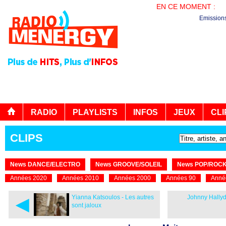
EN CE MOMENT :
LA
Emission
RADIO
PLAYLISTS
INFOS
JEUX
CLI
CLIPS
News DANCE/ELECTRO
News GROOVE/SOLEIL
News POP/ROC
Années 2020
Années 2010
Années 2000
Années 90
Anné
◄
Yianna Katsoulos - Les autres
Johnny Hallyda
sont jaloux