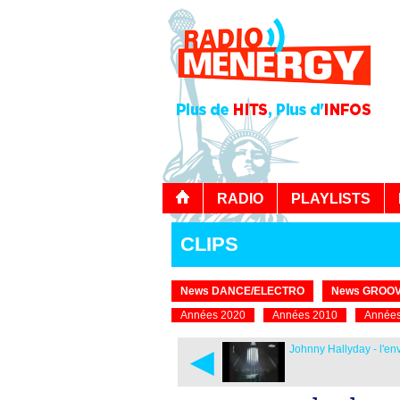
RADIO
PLAYLISTS
CLIPS
News DANCE/ELECTRO
News GROOV
Années 2020
Années 2010
Années
◄
Johnny Hallyday - l'en