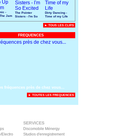
nic -
The Pointer
Dirty Dancing -
The Jam
Sisters - I'm So
Time of my Life
Excited
► TOUS LES CLIPS
FREQUENCES
es fréquences près de chez vous...
► TOUTES LES FREQUENCES
SERVICES
ips
Discomobile Ménergy
/Electro
Studios d'enregistrement