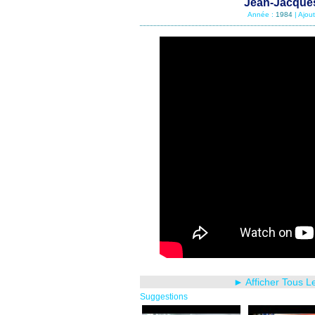
Jean-Jacques
Année :
1984
| Ajou
► Afficher Tous L
Suggestions