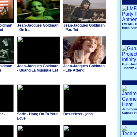
LMFAO - P
oldman
Jean-Jacques Goldman
Jean-Jacques Goldman
Rock Ant
ad
- On Ira
- Pas Toi
Guru Josh
oldman
Jean-Jacques Goldman
Jean-Jacques Goldman
- Infinity 
s
- Quand La Musique Est
- Elle Attend
Bonne
Jamiroqua
Canned H
r -
Sade - Hang On To Your
Desireless - john
Love