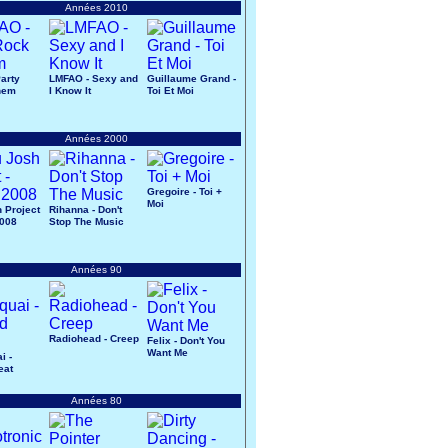
Années 2010
arty
LMFAO - Sexy and
Guillaume Grand -
hem
I Know It
Toi Et Moi
Années 2000
Gregoire - Toi +
Moi
 Project
Rihanna - Don't
2008
Stop The Music
Années 90
Radiohead - Creep
Felix - Don't You
Want Me
i -
eat
Années 80