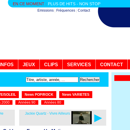
EN CE MOMENT :
PLUS DE HITS - NON STOP
Emissions
|
Fréquences
|
Contact
INFOS
JEUX
CLIPS
SERVICES
CONTACT
E/SOLEIL
News POP/ROCK
News VARIETES
 2000
Années 90
Années 80
►
vie
Jackie Quartz - Vivre Ailleurs