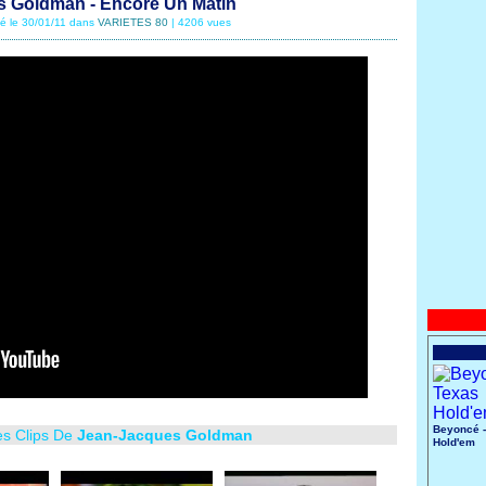
 Goldman - Encore Un Matin
té le 30/01/11 dans
VARIETES 80
| 4206 vues
Beyoncé -
es Clips De
Jean-Jacques Goldman
Hold'em