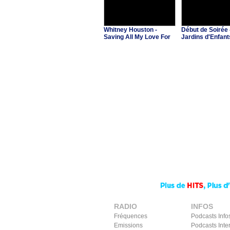
Whitney Houston -
Début de Soirée 
Saving All My Love For
Jardins d'Enfant
You
RADIO
INFOS
Fréquences
Podcasts Info
Emissions
Podcasts Inte