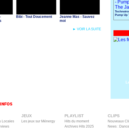
Technotro
Pump Up 
-
Bibi - Tout Doucement
Jeanne Mas - Sauvez
s
moi
► VOIR LA SUITE
L
JEUX
PLAYLIST
CLIPS
s Locales
Les jeux sur Ménergy
Hits du moment
Nouveaux Cl
rviews
Archives Hits 2025
News : Dance