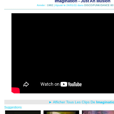
Imagination - Just An Illusion
Année :
1982
| Ajouté le 24/01/11 dans
DISCO/FUNK/DANCE 80
► Afficher Tous Les Clips De
Imaginati
Suggestions