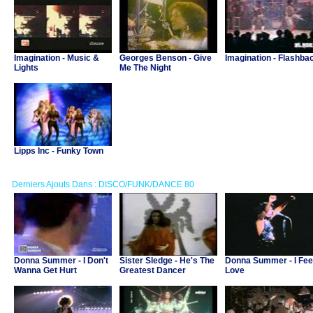
Imagination - Music &
Georges Benson - Give
Imagination - Flashba
Lights
Me The Night
Lipps Inc - Funky Town
Derniers Ajouts Dans : DISCO/FUNK/DANCE 80
Donna Summer - I Don't
Sister Sledge - He's The
Donna Summer - I Fee
Wanna Get Hurt
Greatest Dancer
Love