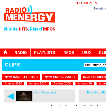
EN CE MOMENT :
B
Emission
RADIO
PLAYLISTS
INFOS
JEUX
CLI
CLIPS
News DANCE/ELECTRO
News GROOVE/SOLEIL
News POP/ROC
Années 2020
Années 2010
Années 2000
Années 90
Anné
◄
Ivan - Fotonovela
Black Box - R