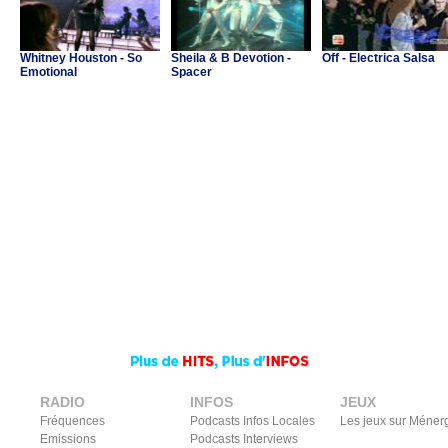
Whitney Houston - So
Sheila & B Devotion -
Off - Electrica Salsa
Emotional
Spacer
RADIO
INFOS
JEUX
Fréquences
Podcasts Infos Locales
Les jeux sur Méner
Emissions
Podcasts Interviews