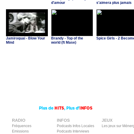
d'amour
s'aimera plus jamais
Jamiroquai - Blow Your
Brandy - Top of the
Spice Girls - 2 Becom
Mind
world (ft Mase)
RADIO
INFOS
JEUX
Fréquences
Podcasts Infos Locales
Les jeux sur Méner
Emissions
Podcasts Interviews