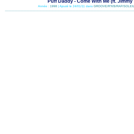
Puff Daddy - Come With Me (ft. Jimmy
Année :
1998
| Ajouté le 24/01/11 dans
GROOVE/R'N'B/RAP/SOLEIL