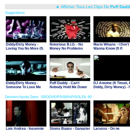
► Afficher Tous Les Clips De
Puff Dad
Suggestions
Diddy/Dirty Money -
Notorious B.I.G. - No
Mario Winans - I Don't
Loving You No More (ft.
Money No Problems
Wanna Know (ft P.
Drake)
Diddy)
Diddy/Dirty Money -
Puff Daddy - Can't
DJ Antoine (ft Timati, P
Someone To Love Me
Nobody Hold Me Down
Diddy, Dirty Money) - 
(ft. Mase)
On You
Derniers Ajouts Dans : GROOVE/R'N'B/RAP/SOLEIL 90
Lois Andrea - Insomnie
Stomy Bugsy - Gangster
Larusso - On ne