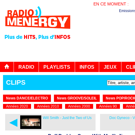
EN CE MOMENT :
EN
Emission
RADIO
PLAYLISTS
INFOS
JEUX
CLI
CLIPS
News DANCE/ELECTRO
News GROOVE/SOLEIL
News POP/ROC
Années 2020
Années 2010
Années 2000
Années 90
Anné
◄
Will Smith - Just the Two of Us
Doc Gyneco - Vi