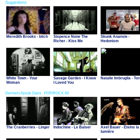
Suggestions
Meredith Brooks - bitch
Sixpence None The
Skunk Anansie -
Richer - Kiss Me
Hedonism
White Town - Your
Savage Garden - I Knew
Natalie Imbruglia - Tor
Woman
I Loved You
Derniers Ajouts Dans : POP/ROCK 90
The Cranberries - Linger
Indochine - Le Baiser
Axel Bauer - Eteins la
lumière