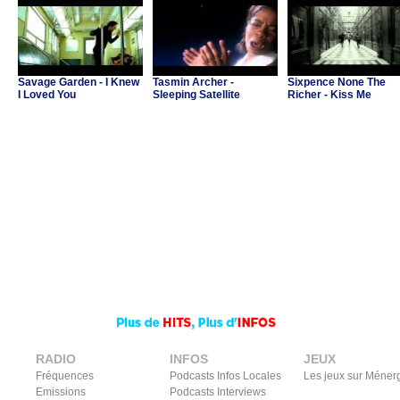
Savage Garden - I Knew
Tasmin Archer -
Sixpence None The
I Loved You
Sleeping Satellite
Richer - Kiss Me
RADIO
INFOS
JEUX
Fréquences
Podcasts Infos Locales
Les jeux sur Méner
Emissions
Podcasts Interviews