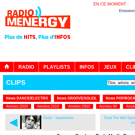
EN CE MOMENT :
BO
Emission
RADIO
PLAYLISTS
INFOS
JEUX
CLI
CLIPS
News DANCE/ELECTRO
News GROOVE/SOLEIL
News POP/ROC
Années 2020
Années 2010
Années 2000
Années 90
Anné
◄
Oasis - Supersonic
Toad The Wet Spro
on