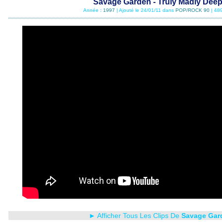
Savage Garden - Truly Madly Deep
Année :
1997
| Ajouté le 24/01/11 dans
POP/ROCK 90
| 48
► Afficher Tous Les Clips De
Savage Gar