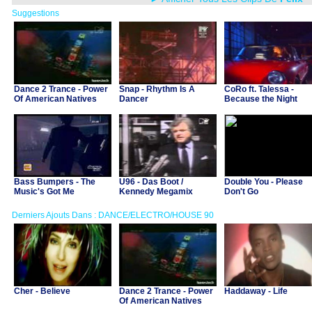
Suggestions
Dance 2 Trance - Power
Snap - Rhythm Is A
CoRo ft. Talessa -
Of American Natives
Dancer
Because the Night
Bass Bumpers - The
U96 - Das Boot /
Double You - Please
Music's Got Me
Kennedy Megamix
Don't Go
Derniers Ajouts Dans : DANCE/ELECTRO/HOUSE 90
Cher - Believe
Dance 2 Trance - Power
Haddaway - Life
Of American Natives