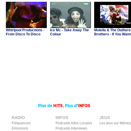
Whirlpool Productions -
Ice Mc - Take Away The
Molella & The Outhere
From Disco To Disco
Colour
Brothers - If You Wan
Party
RADIO
INFOS
JEUX
Fréquences
Podcasts Infos Locales
Les jeux sur Méner
Emissions
Podcasts Interviews