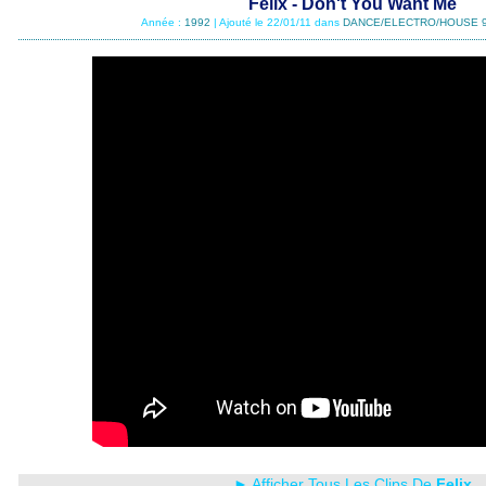
Felix - Don't You Want Me
Année :
1992
| Ajouté le 22/01/11 dans
DANCE/ELECTRO/HOUSE 
► Afficher Tous Les Clips De
Felix