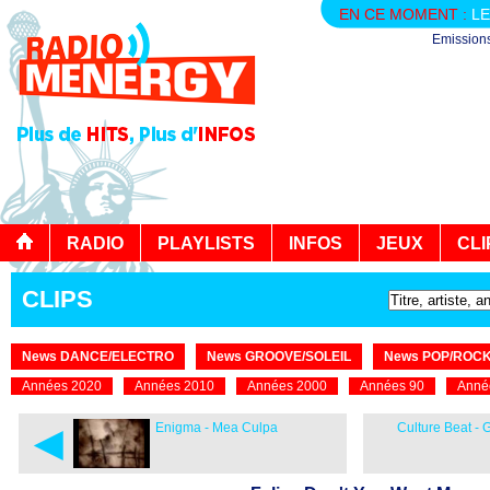
EN CE MOMENT :
LE
Emission
RADIO
PLAYLISTS
INFOS
JEUX
CLI
CLIPS
News DANCE/ELECTRO
News GROOVE/SOLEIL
News POP/ROC
Années 2020
Années 2010
Années 2000
Années 90
Anné
◄
Enigma - Mea Culpa
Culture Beat - G