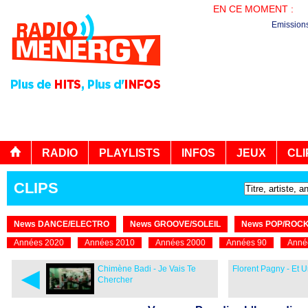
EN CE MOMENT :
PL
Emission
RADIO
PLAYLISTS
INFOS
JEUX
CLI
CLIPS
News DANCE/ELECTRO
News GROOVE/SOLEIL
News POP/ROC
Années 2020
Années 2010
Années 2000
Années 90
Anné
◄
Chimène Badi - Je Vais Te
Florent Pagny - Et 
Chercher