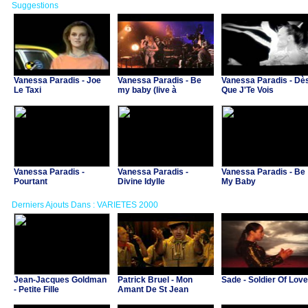
Suggestions
Vanessa Paradis - Joe
Vanessa Paradis - Be
Vanessa Paradis - Dè
Le Taxi
my baby (live à
Que J'Te Vois
Versailles)
Vanessa Paradis -
Vanessa Paradis -
Vanessa Paradis - Be
Pourtant
Divine Idylle
My Baby
Derniers Ajouts Dans : VARIETES 2000
Jean-Jacques Goldman
Patrick Bruel - Mon
Sade - Soldier Of Love
- Petite Fille
Amant De St Jean