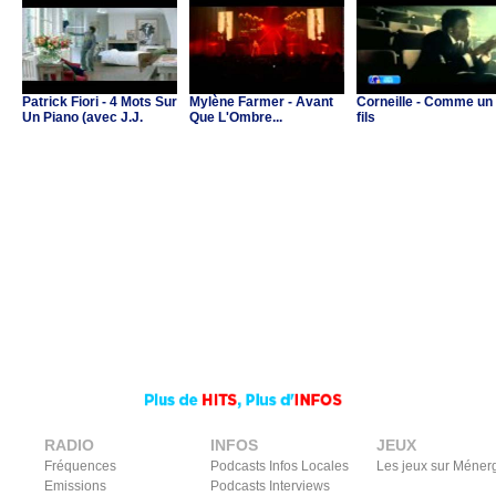
Patrick Fiori - 4 Mots Sur
Mylène Farmer - Avant
Corneille - Comme un
Un Piano (avec J.J.
Que L'Ombre...
fils
Goldman & C.Ricol)
RADIO
INFOS
JEUX
Fréquences
Podcasts Infos Locales
Les jeux sur Méner
Emissions
Podcasts Interviews