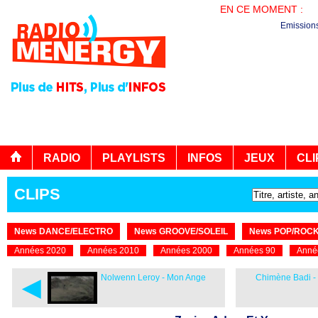
EN CE MOMENT :
PL
Emission
RADIO
PLAYLISTS
INFOS
JEUX
CLI
CLIPS
News DANCE/ELECTRO
News GROOVE/SOLEIL
News POP/ROC
Années 2020
Années 2010
Années 2000
Années 90
Anné
◄
Nolwenn Leroy - Mon Ange
Chimène Badi -