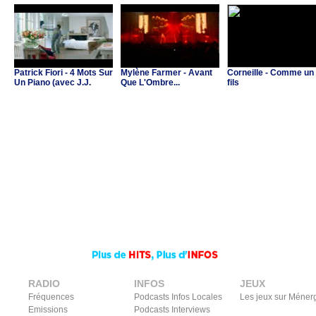
Patrick Fiori - 4 Mots Sur
Mylène Farmer - Avant
Corneille - Comme un
Un Piano (avec J.J.
Que L'Ombre...
fils
Goldman & C.Ricol)
RADIO
INFOS
JEUX
Fréquences
Podcasts Infos Locales
Les jeux sur Méner
Emissions
Podcasts Interviews