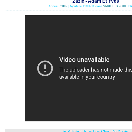
Zazie - Adam Et Yves
Année :
2002
| Ajouté le 11/01/11 dans
VARIETES 2000
| 36
► Afficher Tous Les Clips De
Zazie