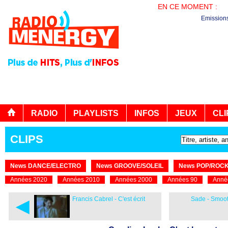
EN CE MOMENT :
PL
Emission
RADIO
PLAYLISTS
INFOS
JEUX
CLI
CLIPS
News DANCE/ELECTRO
News GROOVE/SOLEIL
News POP/ROC
Années 2020
Années 2010
Années 2000
Années 90
Anné
◄
Francis Cabrel - C'est écrit
Sade - Smoot