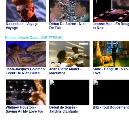
Desireless - Voyage
Début De Soirée - Nuit
Jeanne Mas - En Rou
Voyage
De Folie
et Noir
Derniers Ajouts Dans : VARIETES 80
Jean-Jacques Goldman
Jean Pierre Mader -
Sade - Hang On To Yo
- Peur De Rien Blues
Macumba
Love
Whitney Houston -
Début de Soirée -
Bibi - Tout Doucement
Saving All My Love For
Jardins d'Enfants
You