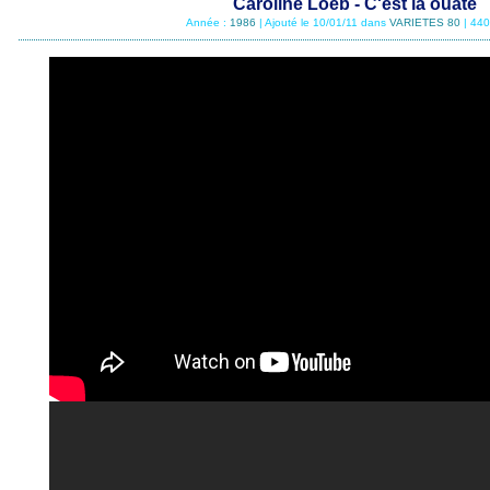
Caroline Loeb - C'est la ouate
Année :
1986
| Ajouté le 10/01/11 dans
VARIETES 80
| 440