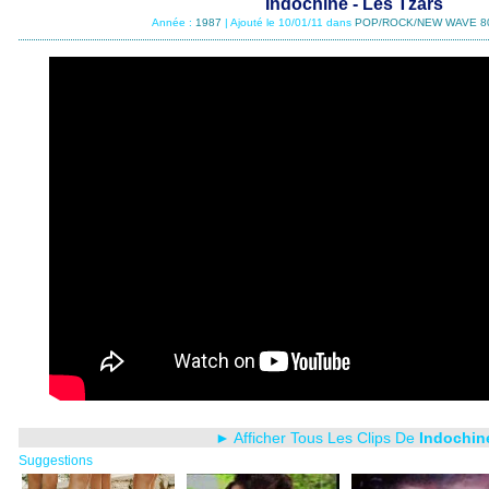
Indochine - Les Tzars
Année :
1987
| Ajouté le 10/01/11 dans
POP/ROCK/NEW WAVE 8
► Afficher Tous Les Clips De
Indochin
Suggestions