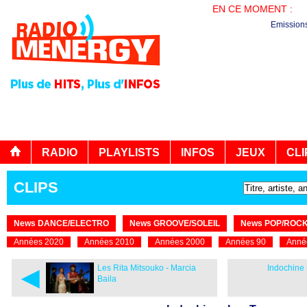
EN CE MOMENT :
PL
Emission
RADIO
PLAYLISTS
INFOS
JEUX
CLI
CLIPS
News DANCE/ELECTRO
News GROOVE/SOLEIL
News POP/ROC
Années 2020
Années 2010
Années 2000
Années 90
Anné
◄
Les Rita Mitsouko - Marcia
Indochine 
Baila