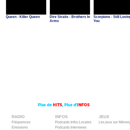
Queen - Killer Queen
Dire Straits - Brothers In
Scorpions - Still Lovin
Arms
You
RADIO
INFOS
JEUX
Fréquences
Podcasts Infos Locales
Les jeux sur Méner
Emissions
Podcasts Interviews