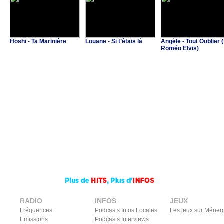
Hoshi - Ta Marinière
Louane - Si t’étais là
Angèle - Tout Oublier (
Roméo Elvis)
RADIO
INFOS
JEUX
Fréquences
Podcasts Infos Locales
Les jeux sur Méner
Emissions
Podcasts Interviews