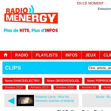
EN CE MOMENT :
LE
Emission
RADIO
PLAYLISTS
INFOS
JEUX
CLI
CLIPS
News DANCE/ELECTRO
News GROOVE/SOLEIL
News POP/ROC
Années 2020
Années 2010
Années 2000
Années 90
Anné
◄
Nolwenn Leroy - Mna Na
Brune - Ru
Heireann (woman of Ireland)