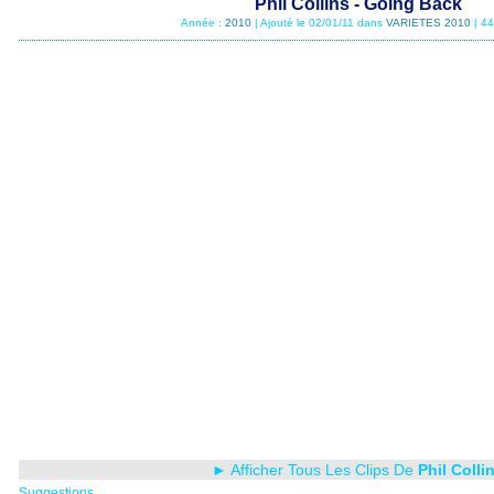
Phil Collins - Going Back
Année :
2010
| Ajouté le 02/01/11 dans
VARIETES 2010
| 4
► Afficher Tous Les Clips De
Phil Colli
Suggestions