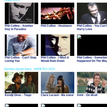
Phil Collins - Another
Phil Collins - Heatwave
Phil Collins - You Can'
Day In Paradise
Hurry Love
Phil Collins - Can't Stop
Phil Collins - I Wish It
Phil Collins - Somethi
Loving You
Would Rain Down
Happened On The Wa
To Heaven
Derniers Ajouts Dans : VARIETES 2010
Kendji Girac - Tiago
Clara Luciani - Ma soeur
Amir - On dirait