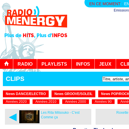
EN CE MOMENT :
EN
Emission
RADIO
PLAYLISTS
INFOS
JEUX
CLI
CLIPS
News DANCE/ELECTRO
News GROOVE/SOLEIL
News POP/ROC
Années 2020
Années 2010
Années 2000
Années 90
Anné
◄
Les Rita Mitsouko - C'est
Roxette
Comme ça