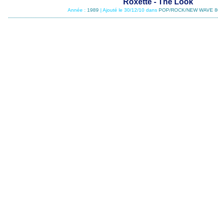
Roxette - The Look
Année :
1989
| Ajouté le 30/12/10 dans
POP/ROCK/NEW WAVE 8