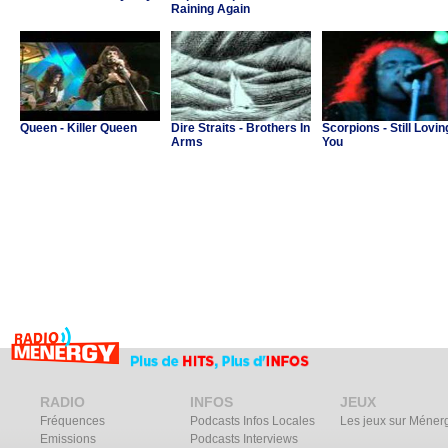
Raining Again
Queen - Killer Queen
Dire Straits - Brothers In
Scorpions - Still Lovin
Arms
You
RADIO
INFOS
JEUX
Fréquences
Podcasts Infos Locales
Les jeux sur Méner
Emissions
Podcasts Interviews