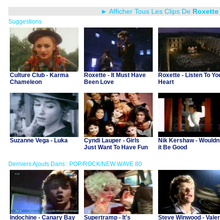
► Afficher Tous Les Clips De
Roxette
Suggestions
Culture Club - Karma
Roxette - It Must Have
Roxette - Listen To Yo
Chameleon
Been Love
Heart
Suzanne Vega - Luka
Cyndi Lauper - Girls
Nik Kershaw - Wouldn'
Just Want To Have Fun
it Be Good
Derniers Ajouts Dans : POP/ROCK/NEW WAVE 80
Indochine - Canary Bay
Supertramp - It's
Steve Winwood - Valer