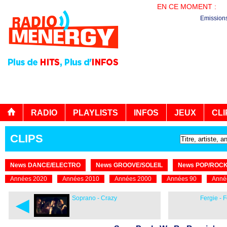
EN CE MOMENT :
LA
Emission
RADIO
PLAYLISTS
INFOS
JEUX
CLI
CLIPS
News DANCE/ELECTRO
News GROOVE/SOLEIL
News POP/ROC
Années 2020
Années 2010
Années 2000
Années 90
Anné
◄
Soprano - Crazy
Fergie - 