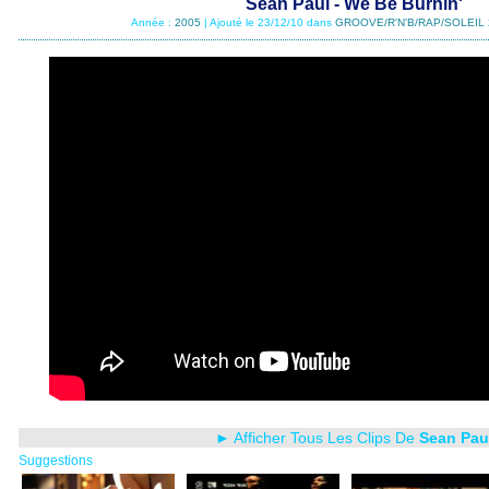
Sean Paul - We Be Burnin'
Année :
2005
| Ajouté le 23/12/10 dans
GROOVE/R'N'B/RAP/SOLEIL 
► Afficher Tous Les Clips De
Sean Pau
Suggestions