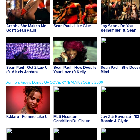
Arash - She Makes Me
Sean Paul - Like Glue
Jay Sean - Do You
Go (ft Sean Paul)
Remember (ft. Sean
Paul, Lil Jon)
Sean Paul - Got 2 Luv U
Sean Paul - How Deep Is
Sean Paul - She Doesn
(ft. Alexis Jordan)
Your Love (ft Kelly
Mind
Rowland)
Derniers Ajouts Dans : GROOVE/R'N'B/RAP/SOLEIL 2000
K.Maro - Femme Like U
Matt Houston -
Jay Z & Beyoncé - '03
Cendrillon Du Ghetto
Bonnie & Clyde