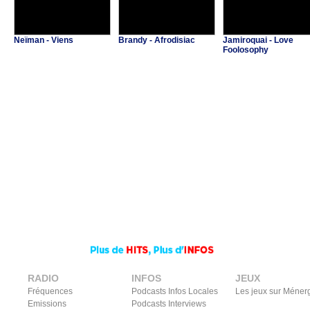
Neïman - Viens
Brandy - Afrodisiac
Jamiroquai - Love
Foolosophy
RADIO
INFOS
JEUX
Fréquences
Podcasts Infos Locales
Les jeux sur Méner
Emissions
Podcasts Interviews