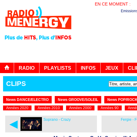
EN CE MOMENT :
PL
Emission
RADIO
PLAYLISTS
INFOS
JEUX
CLI
CLIPS
News DANCE/ELECTRO
News GROOVE/SOLEIL
News POP/ROC
Années 2020
Années 2010
Années 2000
Années 90
Anné
◄
Soprano - Crazy
Fergie - 