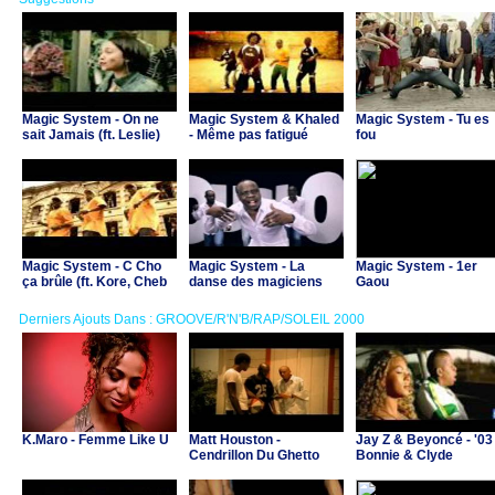
Magic System - On ne
Magic System & Khaled
Magic System - Tu es
sait Jamais (ft. Leslie)
- Même pas fatigué
fou
Magic System - C Cho
Magic System - La
Magic System - 1er
ça brûle (ft. Kore, Cheb
danse des magiciens
Gaou
Bilal & Big Ali)
Derniers Ajouts Dans : GROOVE/R'N'B/RAP/SOLEIL 2000
K.Maro - Femme Like U
Matt Houston -
Jay Z & Beyoncé - '03
Cendrillon Du Ghetto
Bonnie & Clyde