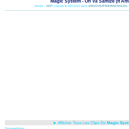
Magic System - On Va Samize (ft Am
Année :
2007
| Ajouté le 23/12/10 dans
GROOVE/R'N'B/RAP/SOLEIL 
► Afficher Tous Les Clips De
Magic Sys
Suggestions