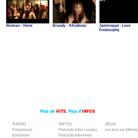
Neïman - Viens
Brandy - Afrodisiac
Jamiroquai - Love
Foolosophy
RADIO
INFOS
JEUX
Fréquences
Podcasts Infos Locales
Les jeux sur Méner
Emissions
Podcasts Interviews