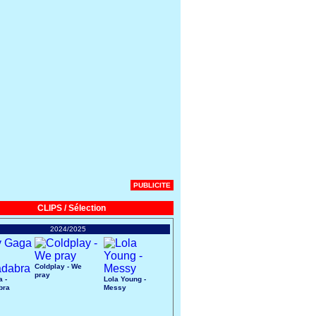
PUBLICITE
CLIPS / Sélection
2024/2025
Coldplay - We
pray
 -
Lola Young -
bra
Messy