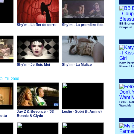
BB Brunes
Shy'm - L'effet de serre
Shy'm - La première fois
Coups et
Blessure
Katy Perry
Shy'm - Je Suis Moi
Shy'm - La Malice
Kissed A 
SOLEIL 2000
Felix - Do
Want Me
Jay Z & Beyoncé - '03
Leslie - Sobri (ft Amine)
etto
Bonnie & Clyde