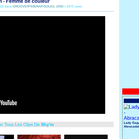
 - Femme de couleur
2/10 dans
GROOVE/R'N'B/RAP/SOLEIL 2000
| 4375 vues
Lady Gaga
er Tous Les Clips De
Shy'm
Abracada