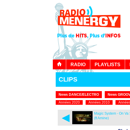
RADIO
PLAYLISTS
CLIPS
News DANCE/ELECTRO
News GROOV
Années 2020
Années 2010
Années
◄
Magic System - On Va
(ft Amine)