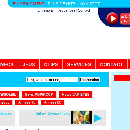
EN CE MOMENT :
PLUS DE HITS - NON STOP
Emissions
|
Fréquences
|
Contact
INFOS
JEUX
CLIPS
SERVICES
CONTACT
E/SOLEIL
News POP/ROCK
News VARIETES
 2000
Années 90
Années 80
►
 Samize
Britney Spears - Toxic