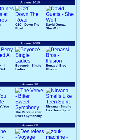
Années 2010
 -
C2C - Down The
David Guetta -
Road
She Wolf
s
Années 2000
 - I
Beyoncé - Single
Benassi Bros -
Girl
Ladies
Illusion
Années 90
n't You
Nirvana - Smells
Like Teen Spirit
The Verve - Bitter
Sweet Symphony
Années 80