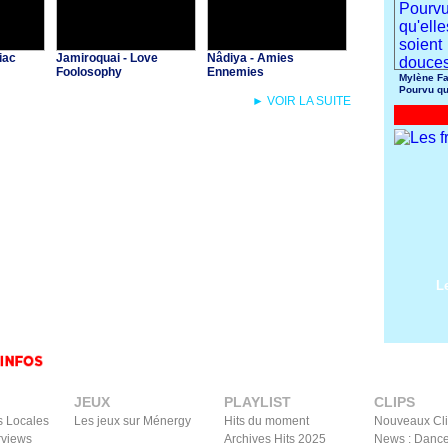
iac
Jamiroquai - Love
Nâdiya - Amies
Foolosophy
Ennemies
Mylène Fa
Pourvu qu
► VOIR LA SUITE
soient do
L
JEUX
PLAYLIST
CLIPS
s Locales
Les jeux sur Ménergy
Hits du moment
Nouveaux Cl
rviews
Archives Hits 2025
News : Dance