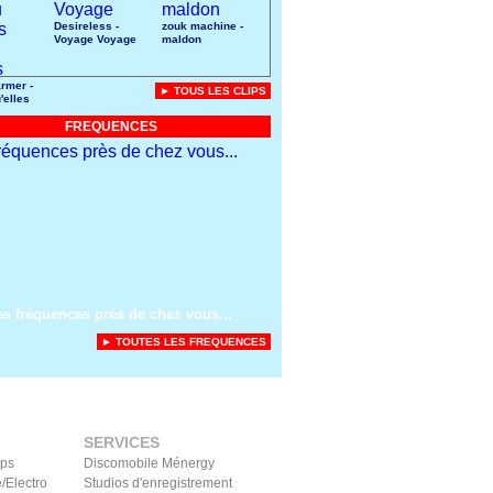
Desireless -
zouk machine -
Voyage Voyage
maldon
rmer -
► TOUS LES CLIPS
'elles
uces
FREQUENCES
es fréquences près de chez vous...
► TOUTES LES FREQUENCES
SERVICES
ips
Discomobile Ménergy
/Electro
Studios d'enregistrement