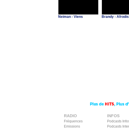
Neïman - Viens
Brandy - Afrodis
RADIO
INFOS
Fréquences
Podcasts Info
Emissions
Podcasts Inte