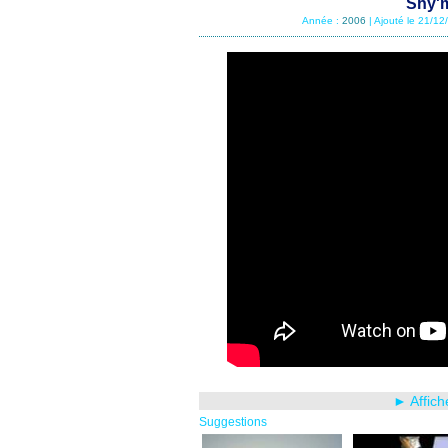
Shy'm
Année :
2006
| Ajouté le 21/1
► Affich
Suggestions