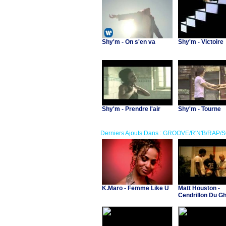
Shy'm - On s'en va
Shy'm - Victoire
Shy'm - Prendre l'air
Shy'm - Tourne
Derniers Ajouts Dans : GROOVE/R'N'B/RAP/
K.Maro - Femme Like U
Matt Houston -
Cendrillon Du Gh