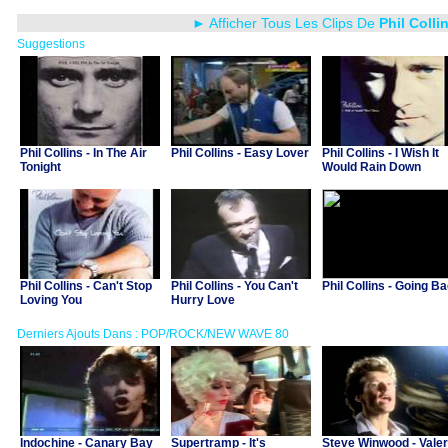
► Afficher Tous Les Clips De
Phil Colli
Suggestions
Phil Collins - In The Air
Phil Collins - Easy Lover
Phil Collins - I Wish It
Tonight
Would Rain Down
Phil Collins - Can't Stop
Phil Collins - You Can't
Phil Collins - Going B
Loving You
Hurry Love
Derniers Ajouts Dans : POP/ROCK/NEW WAVE 80
Indochine - Canary Bay
Supertramp - It's
Steve Winwood - Valer