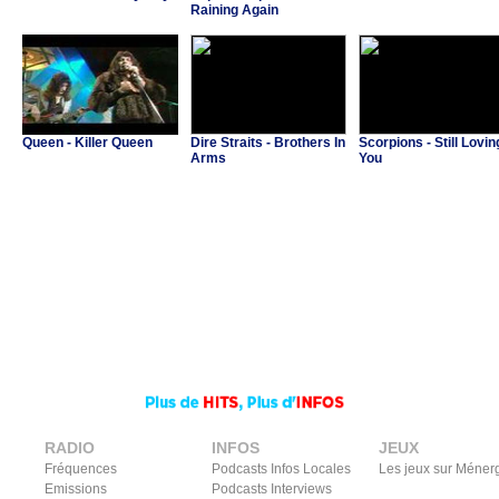
Raining Again
Queen - Killer Queen
Dire Straits - Brothers In
Scorpions - Still Lovin
Arms
You
RADIO
INFOS
JEUX
Fréquences
Podcasts Infos Locales
Les jeux sur Méner
Emissions
Podcasts Interviews