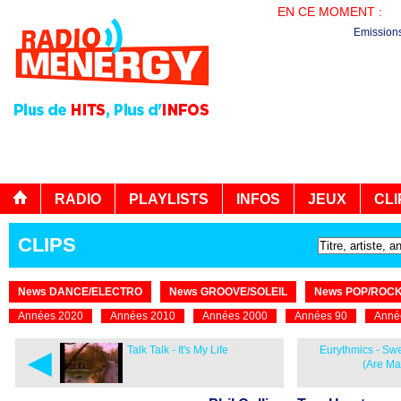
EN CE MOMENT :
PL
Emission
RADIO
PLAYLISTS
INFOS
JEUX
CLI
CLIPS
News DANCE/ELECTRO
News GROOVE/SOLEIL
News POP/ROC
Années 2020
Années 2010
Années 2000
Années 90
Anné
◄
Talk Talk - It's My Life
Eurythmics - Sw
(Are Ma