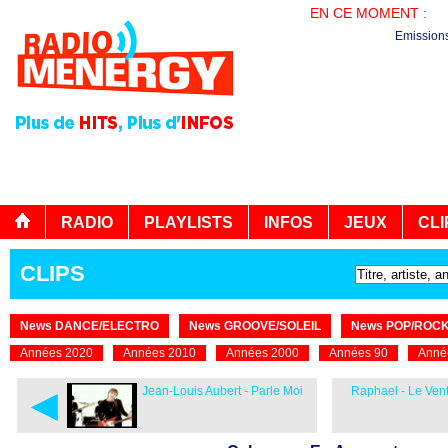
EN CE MOMENT :
PL
Emission
RADIO
PLAYLISTS
INFOS
JEUX
CLI
CLIPS
News DANCE/ELECTRO
News GROOVE/SOLEIL
News POP/ROC
Années 2020
Années 2010
Années 2000
Années 90
Anné
◄
Jean-Louis Aubert - Parle Moi
Raphael - Le Vent