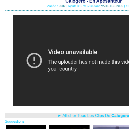
Calogero - En Apesanteur
Année :
2002
| Ajouté le 07/12/10 dans
VARIETES 2000
| 6
► Afficher Tous Les Clips De
Caloger
Suggestions