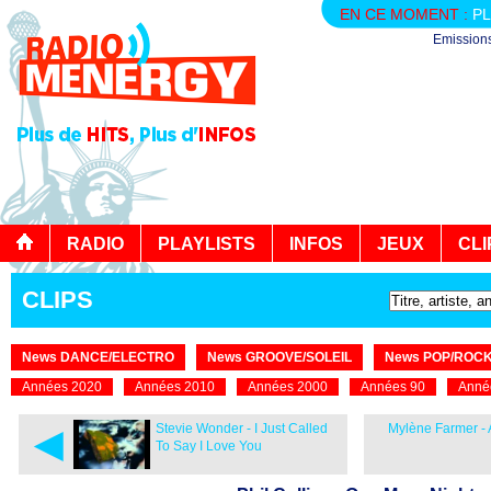
EN CE MOMENT :
PL
Emission
RADIO
PLAYLISTS
INFOS
JEUX
CLI
CLIPS
News DANCE/ELECTRO
News GROOVE/SOLEIL
News POP/ROC
Années 2020
Années 2010
Années 2000
Années 90
Anné
◄
Stevie Wonder - I Just Called
Mylène Farmer - A
To Say I Love You