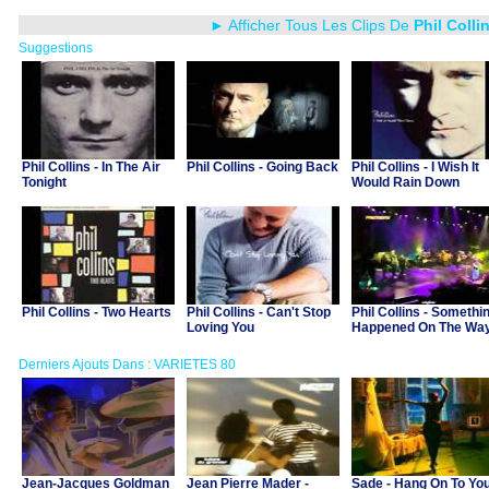
► Afficher Tous Les Clips De
Phil Colli
Suggestions
Phil Collins - In The Air
Phil Collins - Going Back
Phil Collins - I Wish It
Tonight
Would Rain Down
Phil Collins - Two Hearts
Phil Collins - Can't Stop
Phil Collins - Somethi
Loving You
Happened On The Wa
To Heaven
Derniers Ajouts Dans : VARIETES 80
Jean-Jacques Goldman
Jean Pierre Mader -
Sade - Hang On To Yo