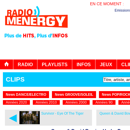
EN CE MOMENT :
AG
Emission
RADIO
PLAYLISTS
INFOS
JEUX
CLI
CLIPS
News DANCE/ELECTRO
News GROOVE/SOLEIL
News POP/ROC
Années 2020
Années 2010
Années 2000
Années 90
Anné
◄
Survivor - Eye Of The Tiger
Queen & David Bow