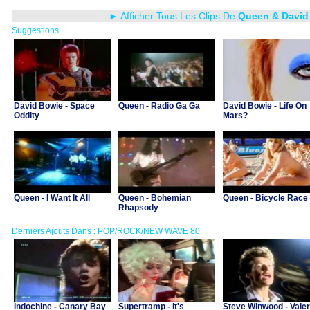
► Afficher Tous Les Clips De
Queen & David
Suggestions
David Bowie - Space
Queen - Radio Ga Ga
David Bowie - Life On
Oddity
Mars?
Queen - I Want It All
Queen - Bohemian
Queen - Bicycle Race
Rhapsody
Derniers Ajouts Dans : POP/ROCK/NEW WAVE 80
Indochine - Canary Bay
Supertramp - It's
Steve Winwood - Valer