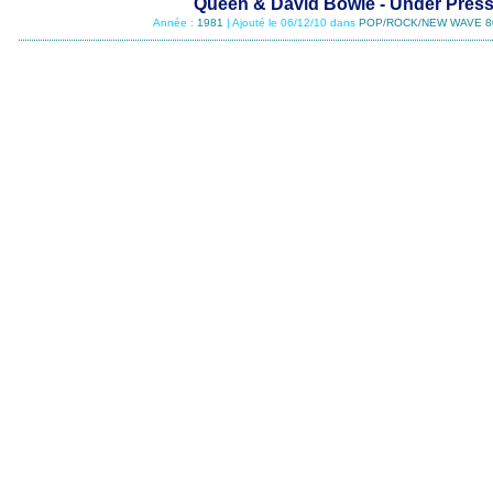
Queen & David Bowie - Under Pres
Année :
1981
| Ajouté le 06/12/10 dans
POP/ROCK/NEW WAVE 8