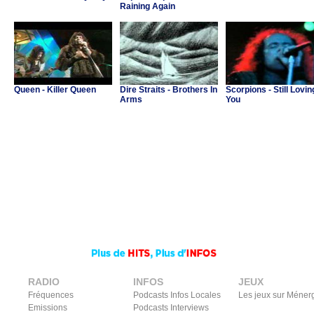
Raining Again
Queen - Killer Queen
Dire Straits - Brothers In
Scorpions - Still Lovin
Arms
You
RADIO
INFOS
JEUX
Fréquences
Podcasts Infos Locales
Les jeux sur Méner
Emissions
Podcasts Interviews