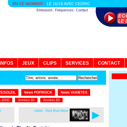
EN CE MOMENT :
LE 16/19 AVEC CEDRIC
Emissions
|
Fréquences
|
Contact
INFOS
JEUX
CLIPS
SERVICES
CONTACT
E/SOLEIL
News POP/ROCK
News VARIETES
 2000
Années 90
Années 80
►
l
UB40 - Red Red Wine