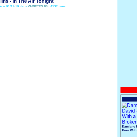
lins - In The Air Tonight
té le 01/12/10 dans
VARIETES 80
| 4532 vues
Damiano D
Born With
Broken He