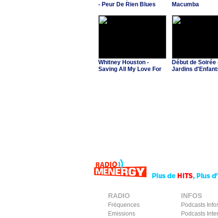
- Peur De Rien Blues
Macumba
Whitney Houston -
Début de Soirée 
Saving All My Love For
Jardins d'Enfant
You
RADIO
INFOS
Fréquences
Podcasts Info
Emissions
Podcasts Inte