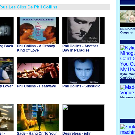
Tous Les Clips De
Phil Collins
BB Brunes
Coups et
Blessure
ing Back
Phil Collins - A Groovy
Phil Collins - Another
Kind Of Love
Day In Paradise
Kylie Min
Can't Get
Of My He
sy Lover
Phil Collins - Heatwave
Phil Collins - Sussudio
Madonna 
r -
Sade - Hang On To Your
Desireless - john