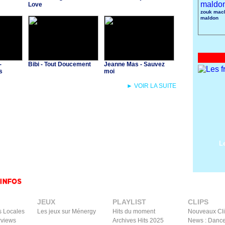
Love
zouk mach
maldon
-
Bibi - Tout Doucement
Jeanne Mas - Sauvez
s
moi
► VOIR LA SUITE
L
JEUX
PLAYLIST
CLIPS
s Locales
Les jeux sur Ménergy
Hits du moment
Nouveaux Cl
rviews
Archives Hits 2025
News : Dance