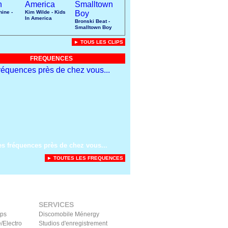
ine -
Kim Wilde - Kids
In America
Bronski Beat -
Smalltown Boy
► TOUS LES CLIPS
FREQUENCES
es fréquences près de chez vous...
► TOUTES LES FREQUENCES
SERVICES
ips
Discomobile Ménergy
/Electro
Studios d'enregistrement