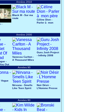
Années 2010
Black M - Sur ma
route
Céline Dion -
Parler à mon
 -
père
s
Années 2000
Guru Josh Project
- Infinity 2008
Vanessa Carlton -
A Thousand Miles
ogue -
 You Out
ad
Années 90
- Vogue
Nirvana - Smells
Noir Désir -
Like Teen Spirit
L'Homme Presse
Années 80