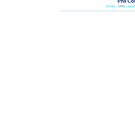
Phil Col
Année :
1981
| Ajou