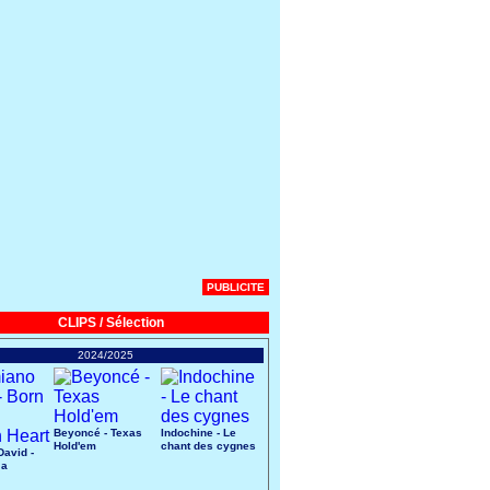
PUBLICITE
CLIPS / Sélection
2024/2025
Beyoncé - Texas
Indochine - Le
Hold'em
chant des cygnes
avid -
 a
art