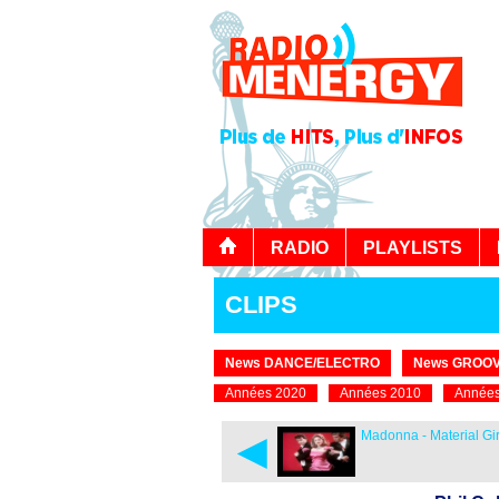
RADIO
PLAYLISTS
CLIPS
News DANCE/ELECTRO
News GROOV
Années 2020
Années 2010
Années
◄
Madonna - Material Gir