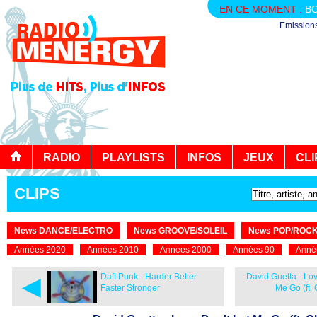
EN CE MOMENT :
B
Emission
RADIO
PLAYLISTS
INFOS
JEUX
CLI
CLIPS
News DANCE/ELECTRO
News GROOVE/SOLEIL
News POP/ROC
Années 2020
Années 2010
Années 2000
Années 90
Anné
◄
Daft Punk - Harder Better
David Guetta - Lov
Faster Stronger
Me Go (ft. C