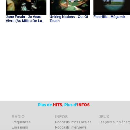
Jane Fostin - Je Veux
Uniting Nations - Out Of
Floorfilla - Mégamix
Vivre (Au Milieu De La
Touch
Musique)
RADIO
INFOS
JEUX
Fréquences
Podcasts Infos Locales
Les jeux sur Méner
Emissions
Podcasts Interviews