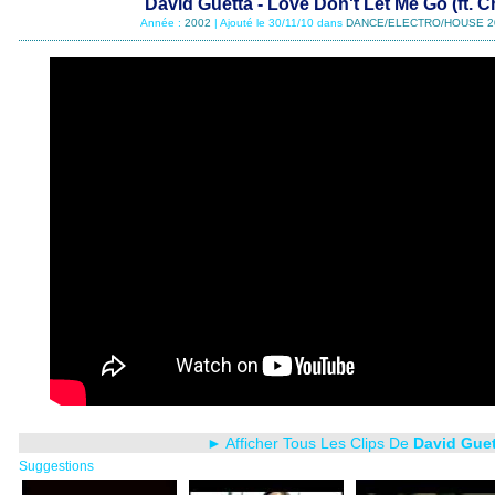
David Guetta - Love Don't Let Me Go (ft. Chr
Année :
2002
| Ajouté le 30/11/10 dans
DANCE/ELECTRO/HOUSE 2
► Afficher Tous Les Clips De
David Guet
Suggestions