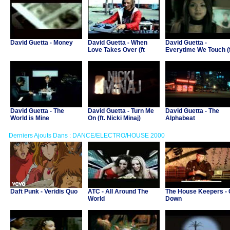
David Guetta - Money
David Guetta - When
David Guetta -
Love Takes Over (ft
Everytime We Touch (f
Kelly Rowland)
Chris Willis, S. Angell
S. Ingrosso)
David Guetta - The
David Guetta - Turn Me
David Guetta - The
World is Mine
On (ft. Nicki Minaj)
Alphabeat
Derniers Ajouts Dans : DANCE/ELECTRO/HOUSE 2000
Daft Punk - Veridis Quo
ATC - All Around The
The House Keepers -
World
Down