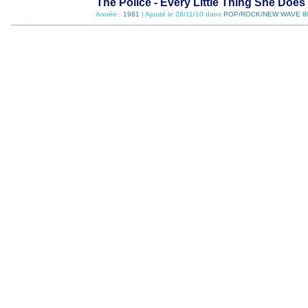
The Police - Every Little Thing She Does
Année :
1981
| Ajouté le 28/11/10 dans
POP/ROCK/NEW WAVE 8