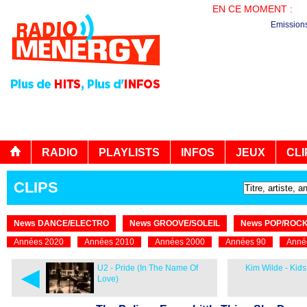
EN CE MOMENT :
PL
Emission
RADIO
PLAYLISTS
INFOS
JEUX
CLI
CLIPS
News DANCE/ELECTRO
News GROOVE/SOLEIL
News POP/ROC
Années 2020
Années 2010
Années 2000
Années 90
Anné
◄
U2 - Pride (In The Name Of
Kim Wilde - Kids
Love)