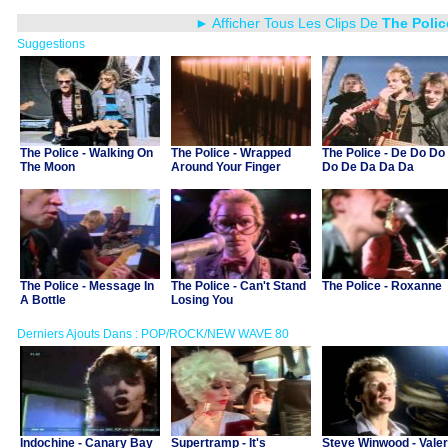
► Afficher Tous Les Clips De
The Polic
Suggestions
The Police - Walking On
The Police - Wrapped
The Police - De Do Do
The Moon
Around Your Finger
Do De Da Da Da
The Police - Message In
The Police - Can't Stand
The Police - Roxanne
A Bottle
Losing You
Derniers Ajouts Dans : POP/ROCK/NEW WAVE 80
Indochine - Canary Bay
Supertramp - It's
Steve Winwood - Valer