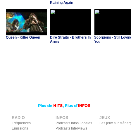
Raining Again
Queen - Killer Queen
Dire Straits - Brothers In
Scorpions - Still Lovin
Arms
You
RADIO
INFOS
JEUX
Fréquences
Podcasts Infos Locales
Les jeux sur Méner
Emissions
Podcasts Interviews