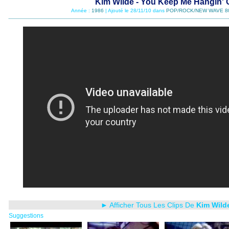
Kim Wilde - You Keep Me Hangin' 
Année :
1986
| Ajouté le 28/11/10 dans
POP/ROCK/NEW WAVE 8
► Afficher Tous Les Clips De
Kim Wild
Suggestions