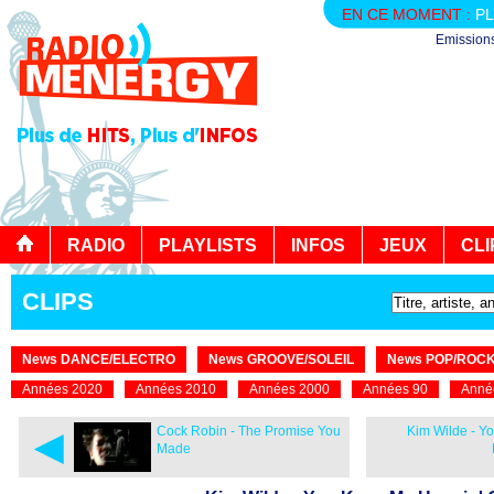
EN CE MOMENT :
PL
Emission
RADIO
PLAYLISTS
INFOS
JEUX
CLI
CLIPS
News DANCE/ELECTRO
News GROOVE/SOLEIL
News POP/ROC
Années 2020
Années 2010
Années 2000
Années 90
Anné
◄
Cock Robin - The Promise You
Kim Wilde - Y
Made