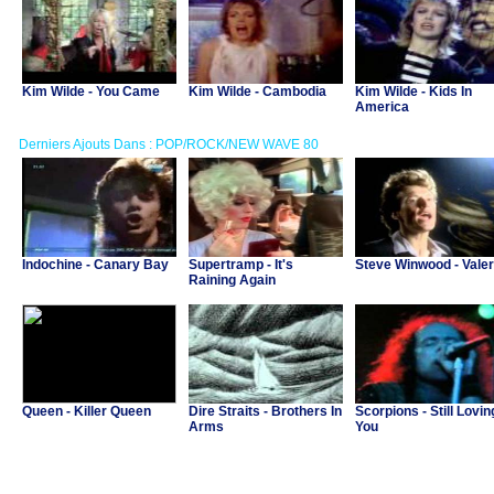
Kim Wilde - You Came
Kim Wilde - Cambodia
Kim Wilde - Kids In
America
Derniers Ajouts Dans : POP/ROCK/NEW WAVE 80
Indochine - Canary Bay
Supertramp - It's
Steve Winwood - Valer
Raining Again
Queen - Killer Queen
Dire Straits - Brothers In
Scorpions - Still Lovin
Arms
You