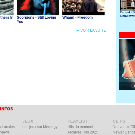
Bronski B
Smalltow
others In
Scorpions - Still Loving
Wham! - Freedom
You
► VOIR LA SUITE
L
JEUX
PLAYLIST
CLIPS
s Locales
Les jeux sur Ménergy
Hits du moment
Nouveaux Cl
rviews
Archives Hits 2025
News : Dance