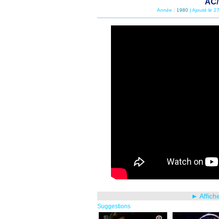
AC/
Année :
1980
| Ajouté le 
► Affich
Suggestions