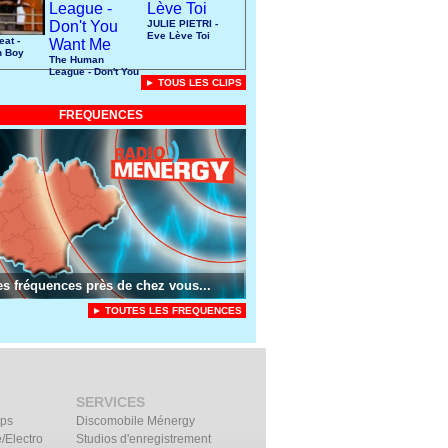
JULIE PIETRI -
Eve Lève Toi
eat -
n Boy
The Human
League - Don't You
► TOUS LES CLIPS
Want Me
FREQUENCES
es fréquences près de chez vous...
► TOUTES LES FREQUENCES
SERVICES
ips
Discomobile Ménergy
/Electro
Studios d'enregistrement