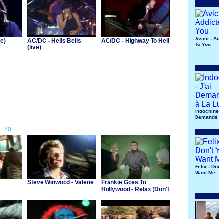
Avicii - A
ve)
AC/DC - Hells Bells
AC/DC - Highway To Hell
To You
(live)
Indochine 
Demandé 
Lune
E 80
Felix - Do
Want Me
Steve Winwood - Valerie
Frankie Goes To
Hollywood - Relax (Don't
Do It)