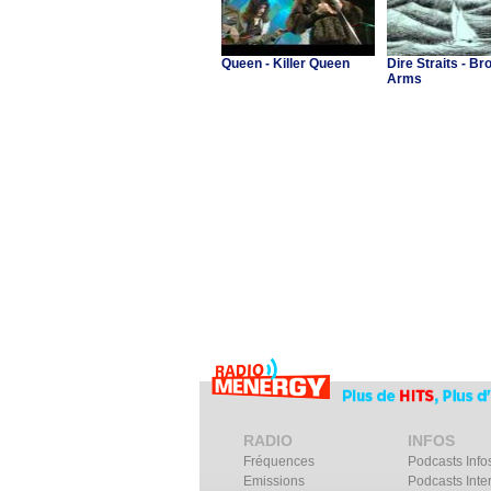
Queen - Killer Queen
Dire Straits - Br
Arms
RADIO
INFOS
Fréquences
Podcasts Info
Emissions
Podcasts Inte