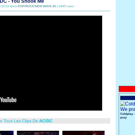
DC - You Shook Me
27/11/10 dans
POP/ROCK/NEW WAVE 80
| 3995 vues
Coldplay 
pray
er Tous Les Clips De
AC/DC