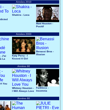
Années 2010
Shakira - Loca
ddicted
Matt Houston -
Positif
Années 2000
Benassi Bros -
Illusion
Katy Perry - I
- J'ai
Kissed A Girl
à La
Années 90
n't You
Faithless -
Whitney Houston -
Insomnia
I Will Always Love
You
Années 80