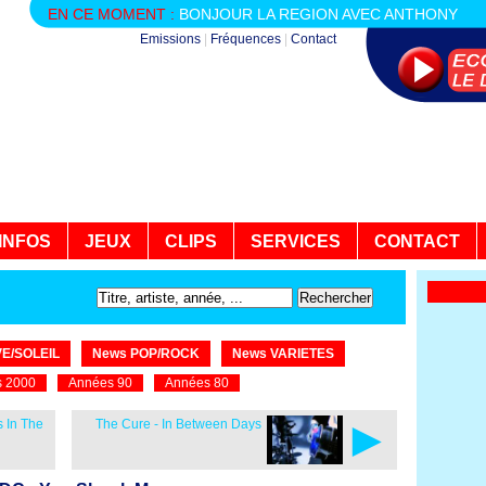
EN CE MOMENT :
BONJOUR LA REGION AVEC ANTHONY
Emissions
|
Fréquences
|
Contact
INFOS
JEUX
CLIPS
SERVICES
CONTACT
E/SOLEIL
News POP/ROCK
News VARIETES
 2000
Années 90
Années 80
►
 In The
The Cure - In Between Days