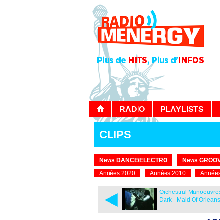
RADIO
PLAYLISTS
CLIPS
News DANCE/ELECTRO
News GROOV
Années 2020
Années 2010
Années
◄
Orchestral Manoeuvres
Dark - Maid Of Orleans