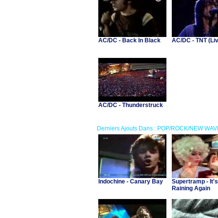
AC/DC - Back In Black
AC/DC - TNT (Li
AC/DC - Thunderstruck
Derniers Ajouts Dans : POP/ROCK/NEW WAV
Indochine - Canary Bay
Supertramp - It's
Raining Again