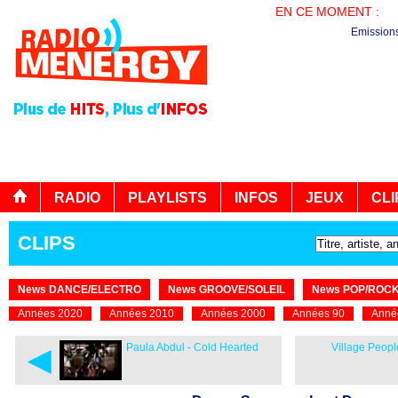
EN CE MOMENT :
LE
Emission
RADIO
PLAYLISTS
INFOS
JEUX
CLI
CLIPS
News DANCE/ELECTRO
News GROOVE/SOLEIL
News POP/ROC
Années 2020
Années 2010
Années 2000
Années 90
Anné
◄
Paula Abdul - Cold Hearted
Village Peopl