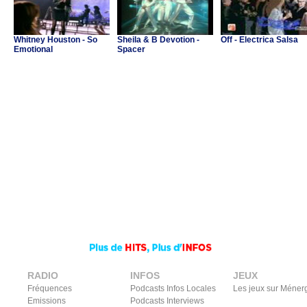
Whitney Houston - So
Sheila & B Devotion -
Off - Electrica Salsa
Emotional
Spacer
RADIO
INFOS
JEUX
Fréquences
Podcasts Infos Locales
Les jeux sur Méner
Emissions
Podcasts Interviews