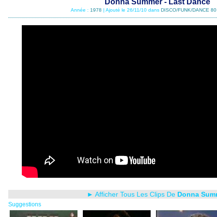
Donna Summer - Last Dance
Année :
1978
| Ajouté le 26/11/10 dans
DISCO/FUNK/DANCE 80
► Afficher Tous Les Clips De
Donna Sum
Suggestions