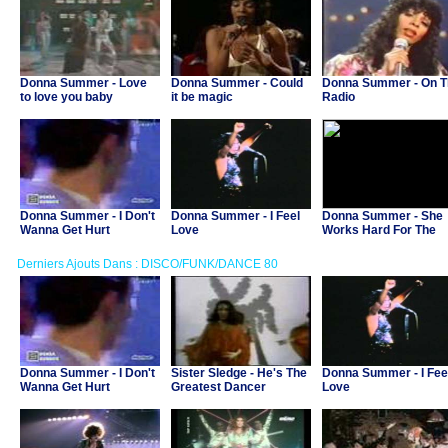
Donna Summer - Love
Donna Summer - Could
Donna Summer - On T
to love you baby
it be magic
Radio
Donna Summer - I Don't
Donna Summer - I Feel
Donna Summer - She
Wanna Get Hurt
Love
Works Hard For The
Money
Derniers Ajouts Dans : DISCO/FUNK/DANCE 80
Donna Summer - I Don't
Sister Sledge - He's The
Donna Summer - I Fee
Wanna Get Hurt
Greatest Dancer
Love