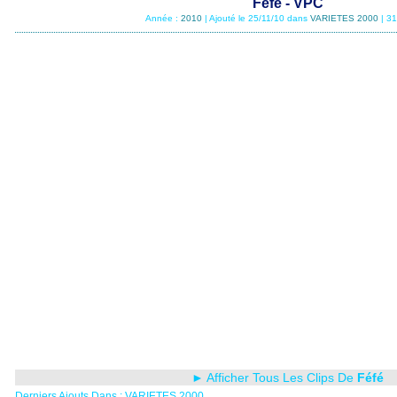
Féfé - VPC
Année :
2010
| Ajouté le 25/11/10 dans
VARIETES 2000
| 3
► Afficher Tous Les Clips De
Féfé
Derniers Ajouts Dans : VARIETES 2000