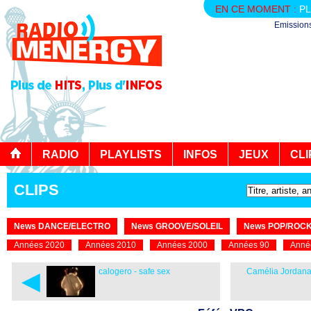
EN CE MOMENT :
PL
Emission
RADIO
PLAYLISTS
INFOS
JEUX
CLI
CLIPS
News DANCE/ELECTRO
News GROOVE/SOLEIL
News POP/ROC
Années 2020
Années 2010
Années 2000
Années 90
Anné
◄
calogero - safe sex
Camélia Jordana