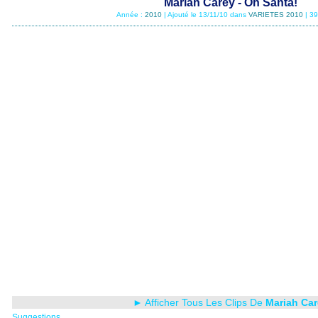
Mariah Carey - Oh Santa!
Année :
2010
| Ajouté le 13/11/10 dans
VARIETES 2010
| 3
► Afficher Tous Les Clips De
Mariah Car
Suggestions