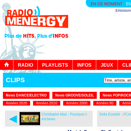
EN CE MOMENT :
EN
Emission
RADIO
PLAYLISTS
INFOS
JEUX
CLI
CLIPS
News DANCE/ELECTRO
News GROOVE/SOLEIL
News POP/ROC
Années 2020
Années 2010
Années 2000
Années 90
Anné
◄
Christophe Maé - Pourquoi c
Sofia Essaïdi - J'Cr
est beau