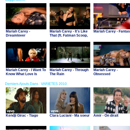
Mariah Carey -
Mariah Carey - It's Like
Mariah Carey - Fanta
Dreamlover
That (ft. Fatman Scoop,
Jermaine Dupri)
Mariah Carey - I Want To
Mariah Carey - Through
Mariah Carey -
Know What Love Is
The Rain
Obsessed
Derniers Ajouts Dans : VARIETES 2010
Kendji Girac - Tiago
Clara Luciani - Ma soeur
Amir - On dirait