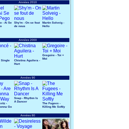
Années 2010
o - Ai Se
Shy'm - On se fout
Martin Solveig -
go
de nous
Hello
Années 2000
Gregoire - Toi +
Moi
 Single
Chistina Aguilera -
Hurt
Années 90
Snap - Rhythm Is
A Dancer
itz -
The Fugees -
Gonna Go
Killing Me Softly
Années 80