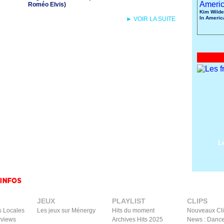
Roméo Elvis)
Kim Wilde
In Americ
► VOIR LA SUITE
L
JEUX
PLAYLIST
CLIPS
s Locales
Les jeux sur Ménergy
Hits du moment
Nouveaux Cl
rviews
Archives Hits 2025
News : Dance