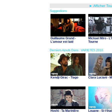
► Afficher To
Suggestions
Guillaume Grand -
Mickael Miro - L
L'amour est laid
Tourne
Derniers Ajouts Dans : VARIETES 2010
Kendji Girac - Tiago
Clara Luciani - 
Hoshi - Ta Marinière
Louane - Si t’étai