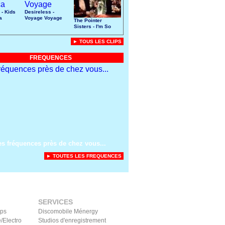
 - Kids
Desireless -
a
Voyage Voyage
The Pointer
Sisters - I'm So
Excited
► TOUS LES CLIPS
FREQUENCES
es fréquences près de chez vous...
► TOUTES LES FREQUENCES
SERVICES
ips
Discomobile Ménergy
/Electro
Studios d'enregistrement