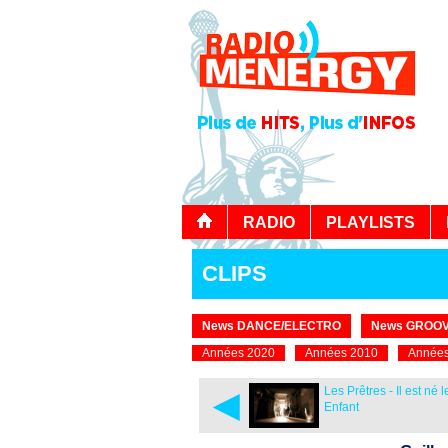
RADIO
PLAYLISTS
CLIPS
News DANCE/ELECTRO
News GROOV
Années 2020
Années 2010
Années
◄
Les Prêtres - Il est né l
Enfant