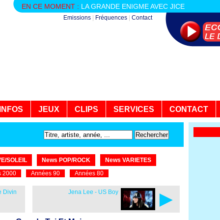
EN CE MOMENT :
LA GRANDE ENIGME AVEC JICE
Emissions
|
Fréquences
|
Contact
INFOS
JEUX
CLIPS
SERVICES
CONTACT
E/SOLEIL
News POP/ROCK
News VARIETES
 2000
Années 90
Années 80
►
e Divin
Jena Lee - US Boy