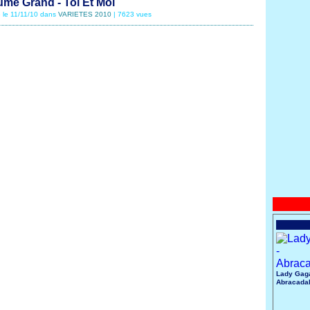
ume Grand - Toi Et Moi
é le 11/11/10 dans
VARIETES 2010
| 7623 vues
Lady Gaga
Abracada