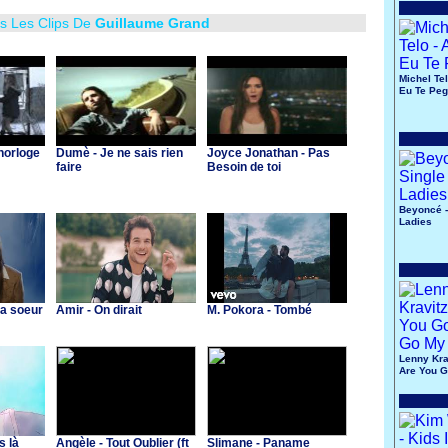
us Les Clips De
Guillaume Grand
Michel Tel
Eu Te Pe
'horloge
Dumè - Je ne sais rien
Joyce Jonathan - Pas
faire
Besoin de toi
Beyoncé -
Ladies
Ma soeur
Amir - On dirait
M. Pokora - Tombé
Lenny Krav
Are You 
My Way
s là
Angèle - Tout Oublier (ft
Slimane - Paname