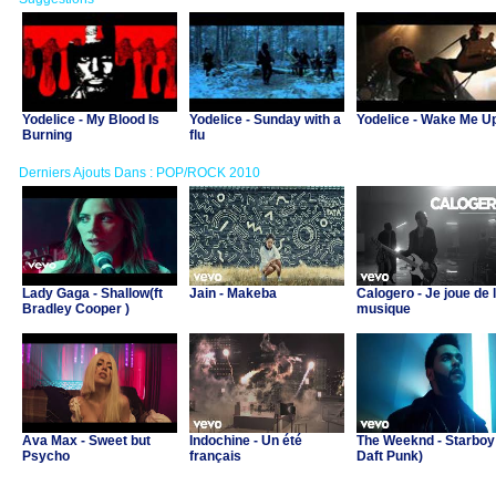
Yodelice - My Blood Is
Yodelice - Sunday with a
Yodelice - Wake Me U
Burning
flu
Derniers Ajouts Dans : POP/ROCK 2010
Lady Gaga - Shallow(ft
Jain - Makeba
Calogero - Je joue de 
Bradley Cooper )
musique
Ava Max - Sweet but
Indochine - Un été
The Weeknd - Starboy 
Psycho
français
Daft Punk)