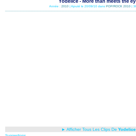
Yodelice - More than meets the e
Année :
2010
| Ajouté le 20/09/10 dans
POP/ROCK 2010
| 3
► Afficher Tous Les Clips De
Yodelice
Suggestions