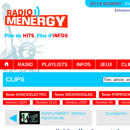
EN CE MOMENT :
EN
Emission
RADIO
PLAYLISTS
INFOS
JEUX
CLI
CLIPS
News DANCE/ELECTRO
News GROOVE/SOLEIL
News POP/ROC
Années 2020
Années 2010
Années 2000
Années 90
Anné
◄
ADAM LAMBERT - Whataya
Soundgarden - 
Want From Me