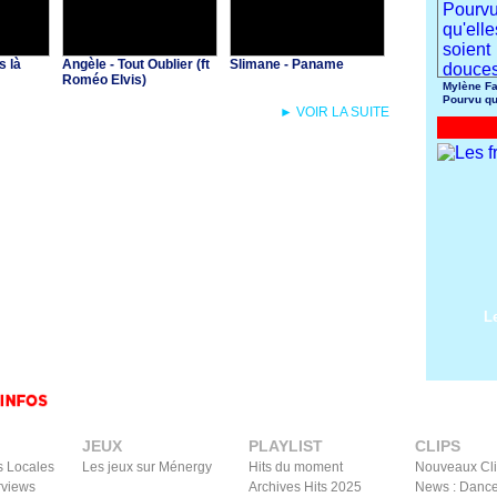
s là
Angèle - Tout Oublier (ft
Slimane - Paname
Roméo Elvis)
Mylène Fa
Pourvu qu
► VOIR LA SUITE
soient do
L
JEUX
PLAYLIST
CLIPS
s Locales
Les jeux sur Ménergy
Hits du moment
Nouveaux Cl
rviews
Archives Hits 2025
News : Dance