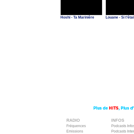
Hoshi - Ta Marinière
Louane - Si t’étai
RADIO
INFOS
Fréquences
Podcasts Info
Emissions
Podcasts Inte