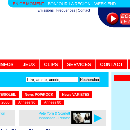
EN CE MOMENT :
BONJOUR LA REGION - WEEK-END
Emissions
|
Fréquences
|
Contact
INFOS
JEUX
CLIPS
SERVICES
CONTACT
E/SOLEIL
News POP/ROCK
News VARIETES
 2000
Années 90
Années 80
►
l'on
Pete Yorn & Scarlett
Johansson - Relator