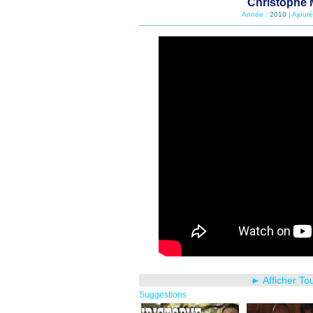
Christophe 
Année :
2010
| Ajout
► Afficher To
Suggestions