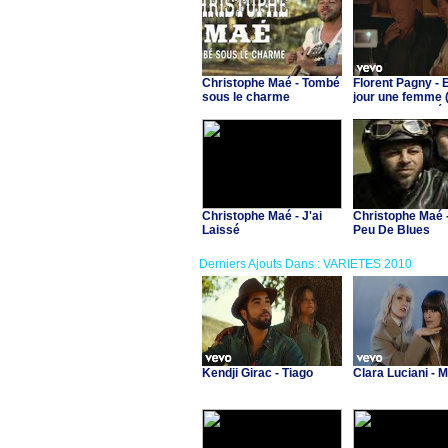
Christophe Maé - Tombé
Florent Pagny - 
sous le charme
jour une femme (
Christophe Maé)
Christophe Maé - J'ai
Christophe Maé 
Laissé
Peu De Blues
Derniers Ajouts Dans : VARIETES 2010
Kendji Girac - Tiago
Clara Luciani - 