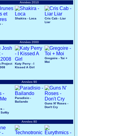
Années 2010
Shakira - Loca
Cris Cab - Liar
Liar
 -
s
Années 2000
Gregoire - Toi +
Moi
 Project
Katy Perry - I
2008
Kissed A Girl
Années 90
Paradisio -
Bailando
Guns N' Roses -
Don't Cry
s -
 Softly
Années 80