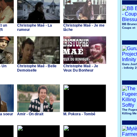
BB Brunes
Et un
Christophe Maé - La
Christophe Maé - Je me
Coups et
ft
rumeur
lâche
Blessure
Guru Josh
- Un
Christophe Maé - Belle
Christophe Maé - Je
- Infinity 
Demoiselle
Veux Du Bonheur
The Fugee
Killing Me
Ma soeur
Amir - On dirait
M. Pokora - Tombé