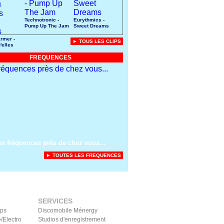
Technotronic -
Eurythmics -
Pump Up The Jam
Sweet Dreams
rmer -
► TOUS LES CLIPS
'elles
uces
FREQUENCES
es fréquences près de chez vous...
► TOUTES LES FREQUENCES
SERVICES
ips
Discomobile Ménergy
/Electro
Studios d'enregistrement