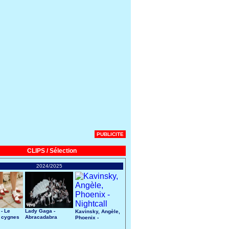
PUBLICITE
CLIPS / Sélection
2024/2025
 - Le
Lady Gaga -
Kavinsky, Angèle,
 cygnes
Abracadabra
Phoenix -
Nightcall