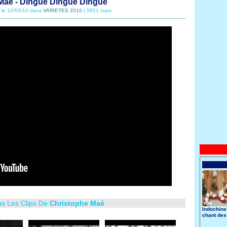
Maé - Dingue Dingue Dingue
é le 12/03/10 dans
VARIETES 2010
| 5651 vues
us Les Clips De
Christophe Maé
Indochine
chant des