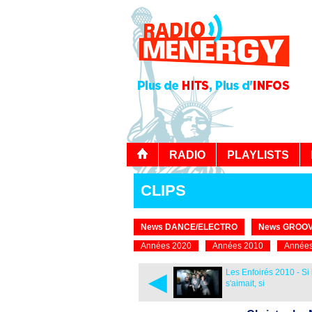
RADIO
PLAYLISTS
CLIPS
News DANCE/ELECTRO
News GROOV
Années 2020
Années 2010
Années
◄
Les Enfoirés 2010 - Si 
s'aimait, si