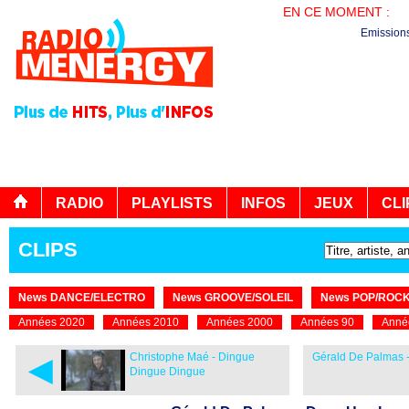
EN CE MOMENT :
PL
Emission
RADIO
PLAYLISTS
INFOS
JEUX
CLI
CLIPS
News DANCE/ELECTRO
News GROOVE/SOLEIL
News POP/ROC
Années 2020
Années 2010
Années 2000
Années 90
Anné
◄
Christophe Maé - Dingue
Gérald De Palmas 
Dingue Dingue