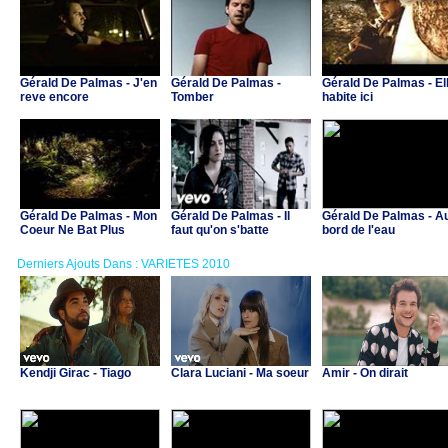
Gérald De Palmas - J'en
Gérald De Palmas -
Gérald De Palmas - El
reve encore
Tomber
habite ici
Gérald De Palmas - Mon
Gérald De Palmas - Il
Gérald De Palmas - A
Coeur Ne Bat Plus
faut qu'on s'batte
bord de l'eau
Derniers Ajouts Dans : VARIETES 2010
Kendji Girac - Tiago
Clara Luciani - Ma soeur
Amir - On dirait