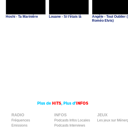
Hoshi - Ta Marinière
Louane - Si t’étais là
Angèle - Tout Oublier (
Roméo Elvis)
RADIO
INFOS
JEUX
Fréquences
Podcasts Infos Locales
Les jeux sur Méner
Emissions
Podcasts Interviews