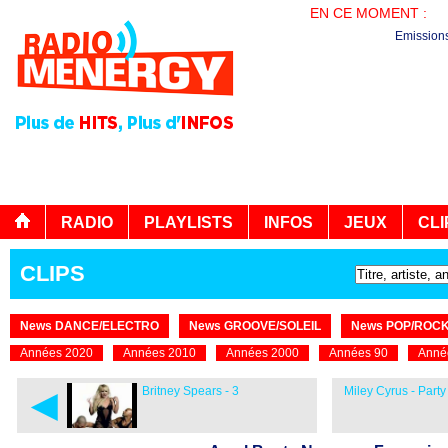
EN CE MOMENT :
PL
Emission
RADIO
PLAYLISTS
INFOS
JEUX
CLI
CLIPS
News DANCE/ELECTRO
News GROOVE/SOLEIL
News POP/ROC
Années 2020
Années 2010
Années 2000
Années 90
Anné
◄
Britney Spears - 3
Miley Cyrus - Party