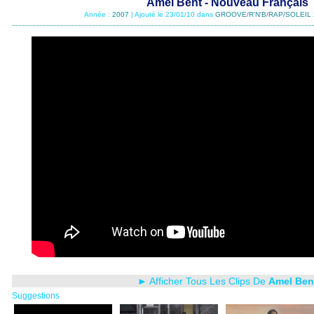
Amel Bent - Nouveau Français
Année :
2007
| Ajouté le 23/01/10 dans
GROOVE/R'N'B/RAP/SOLEIL 
► Afficher Tous Les Clips De
Amel Ben
Suggestions