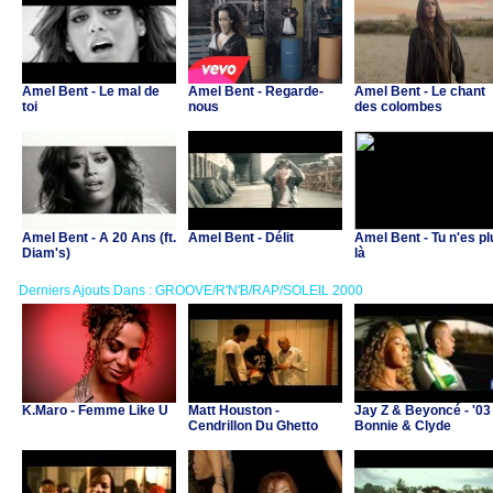
Amel Bent - Le mal de
Amel Bent - Regarde-
Amel Bent - Le chant
toi
nous
des colombes
Amel Bent - A 20 Ans (ft.
Amel Bent - Délit
Amel Bent - Tu n'es pl
Diam's)
là
Derniers Ajouts Dans : GROOVE/R'N'B/RAP/SOLEIL 2000
K.Maro - Femme Like U
Matt Houston -
Jay Z & Beyoncé - '03
Cendrillon Du Ghetto
Bonnie & Clyde