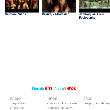
Neïman - Viens
Brandy - Afrodisiac
Jamiroquai - Love
Foolosophy
RADIO
INFOS
JEUX
Fréquences
Podcasts Infos Locales
Les jeux sur Méner
Emissions
Podcasts Interviews