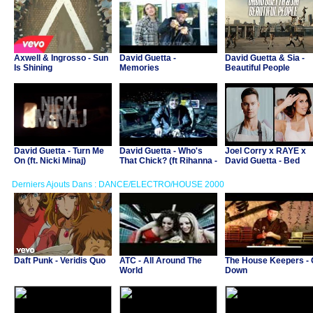
Axwell & Ingrosso - Sun
David Guetta -
David Guetta & Sia -
Is Shining
Memories
Beautiful People
David Guetta - Turn Me
David Guetta - Who's
Joel Corry x RAYE x
On (ft. Nicki Minaj)
That Chick? (ft Rihanna -
David Guetta - Bed
night version)
Derniers Ajouts Dans : DANCE/ELECTRO/HOUSE 2000
Daft Punk - Veridis Quo
ATC - All Around The
The House Keepers -
World
Down