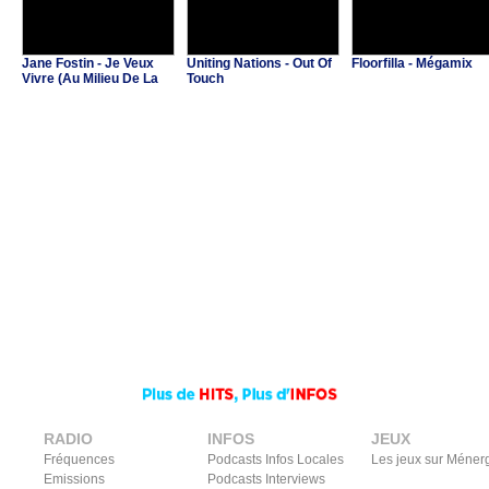
Jane Fostin - Je Veux
Uniting Nations - Out Of
Floorfilla - Mégamix
Vivre (Au Milieu De La
Touch
Musique)
RADIO
INFOS
JEUX
Fréquences
Podcasts Infos Locales
Les jeux sur Méner
Emissions
Podcasts Interviews