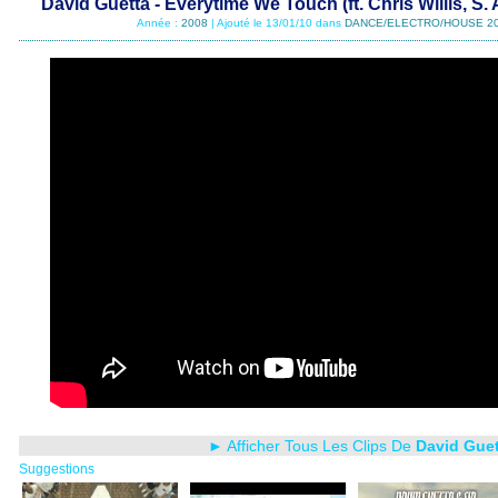
David Guetta - Everytime We Touch (ft. Chris Willis, S.
Année :
2008
| Ajouté le 13/01/10 dans
DANCE/ELECTRO/HOUSE 2
► Afficher Tous Les Clips De
David Guet
Suggestions