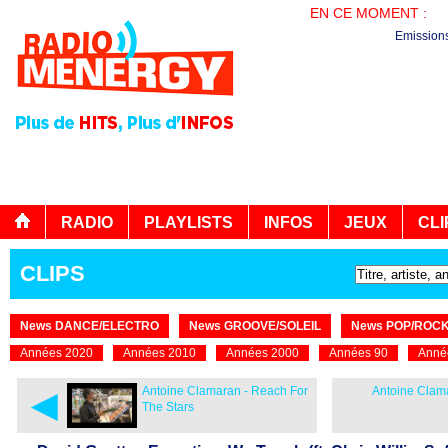
EN CE MOMENT :
PL
Emission
RADIO
PLAYLISTS
INFOS
JEUX
CLI
CLIPS
News DANCE/ELECTRO
News GROOVE/SOLEIL
News POP/ROC
Années 2020
Années 2010
Années 2000
Années 90
Anné
◄
Antoine Clamaran - Reach For
Antoine Clam
The Stars