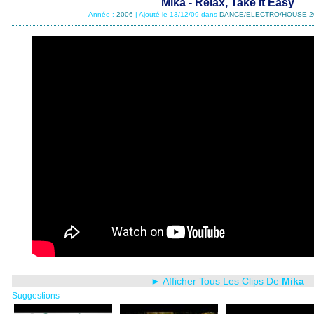
Mika - Relax, Take It Easy
Année :
2006
| Ajouté le 13/12/09 dans
DANCE/ELECTRO/HOUSE 2
► Afficher Tous Les Clips De
Mika
Suggestions