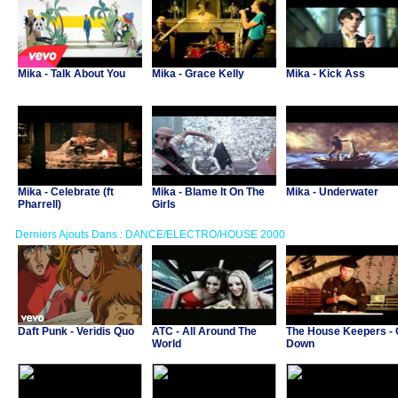
Mika - Talk About You
Mika - Grace Kelly
Mika - Kick Ass
Mika - Celebrate (ft
Mika - Blame It On The
Mika - Underwater
Pharrell)
Girls
Derniers Ajouts Dans : DANCE/ELECTRO/HOUSE 2000
Daft Punk - Veridis Quo
ATC - All Around The
The House Keepers -
World
Down