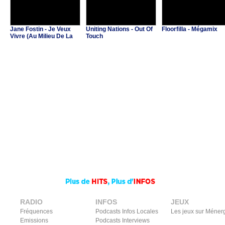
Jane Fostin - Je Veux
Uniting Nations - Out Of
Floorfilla - Mégamix
Vivre (Au Milieu De La
Touch
Musique)
RADIO
INFOS
JEUX
Fréquences
Podcasts Infos Locales
Les jeux sur Méner
Emissions
Podcasts Interviews