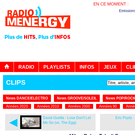
EN CE MOMENT :
PL
Emission
RADIO
PLAYLISTS
INFOS
JEUX
CLI
CLIPS
News DANCE/ELECTRO
News GROOVE/SOLEIL
News POP/ROC
Années 2020
Années 2010
Années 2000
Années 90
Anné
◄
David Guetta - Love Don't Let
Eric Prydz -
Me Go (vs. The Egg)