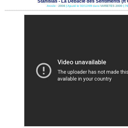
Stanislas - La Débâcle des Sentiments (ft
Année :
2008
| Ajouté le 02/12/09 dans
VARIETES 2000
| 7