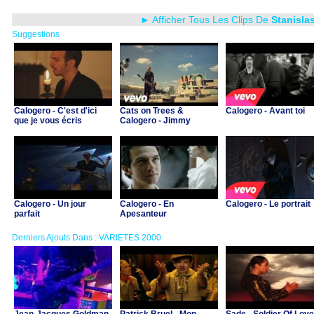
► Afficher Tous Les Clips De
Stanisla
Suggestions
Calogero - C'est d'ici
Cats on Trees &
Calogero - Avant toi
que je vous écris
Calogero - Jimmy
Calogero - Un jour
Calogero - En
Calogero - Le portrait
parfait
Apesanteur
Derniers Ajouts Dans : VARIETES 2000