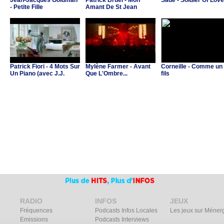
Jean-Jacques Goldman
Patrick Bruel - Mon
Sade - Soldier Of Love
- Petite Fille
Amant De St Jean
Patrick Fiori - 4 Mots Sur
Mylène Farmer - Avant
Corneille - Comme un
Un Piano (avec J.J.
Que L'Ombre...
fils
Goldman & C.Ricol)
RADIO
INFOS
JEUX
Fréquences
Podcasts Infos Locales
Les jeux sur Méner
Emissions
Podcasts Interviews