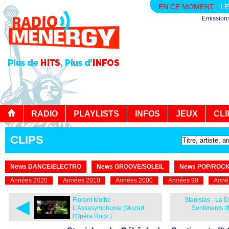
EN CE MOMENT :
LE
Emission
RADIO
PLAYLISTS
INFOS
JEUX
CLI
CLIPS
News DANCE/ELECTRO
News GROOVE/SOLEIL
News POP/ROC
Années 2020
Années 2010
Années 2000
Années 90
Anné
◄
Florent Mothe -
Stanislas - La 
L'Assasymphonie (Mozart
Sentiments (f
l'Opéra Rock )