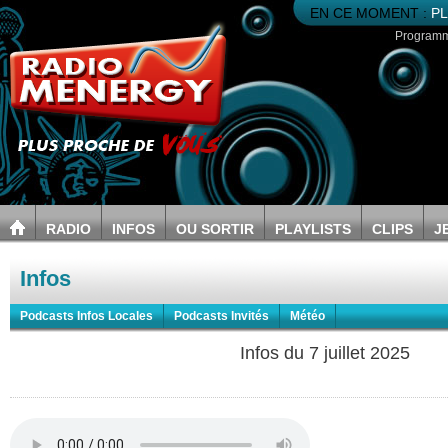
EN CE MOMENT :
PL
Program
RADIO
INFOS
OU SORTIR
PLAYLISTS
CLIPS
J
Infos
Podcasts Infos Locales
Podcasts Invités
Météo
Infos du 7 juillet 2025