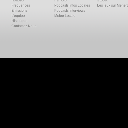
RADIO
INFOS
JEUX
Fréquences
Podcasts Infos Locales
Les jeux sur Méner
Emissions
Podcasts Interviews
L'équipe
Météo Locale
Historique
Contactez Nous