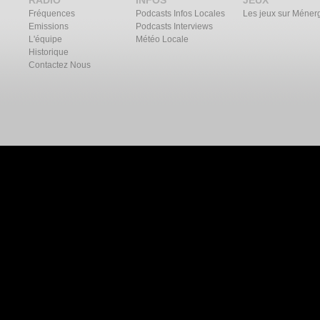
RADIO
INFOS
JEUX
Fréquences
Podcasts Infos Locales
Les jeux sur Méner
Emissions
Podcasts Interviews
L'équipe
Météo Locale
Historique
Contactez Nous