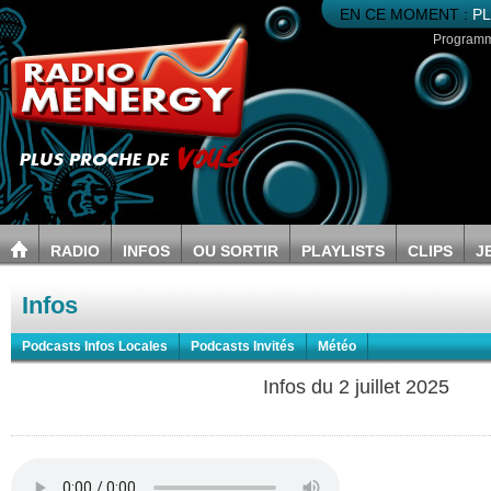
EN CE MOMENT :
PL
Program
RADIO
INFOS
OU SORTIR
PLAYLISTS
CLIPS
J
Infos
Podcasts Infos Locales
Podcasts Invités
Météo
Infos du 2 juillet 2025