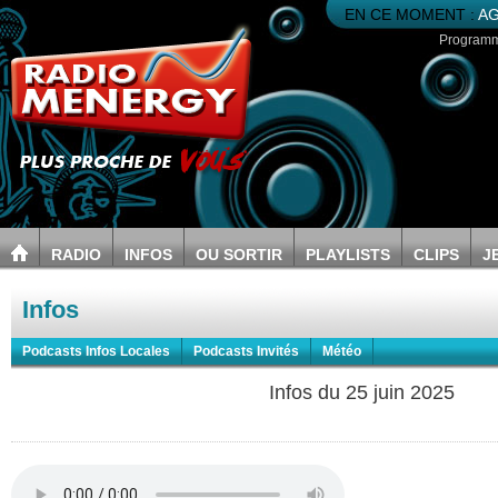
EN CE MOMENT :
AG
Program
RADIO
INFOS
OU SORTIR
PLAYLISTS
CLIPS
J
Infos
Podcasts Infos Locales
Podcasts Invités
Météo
Infos du 25 juin 2025