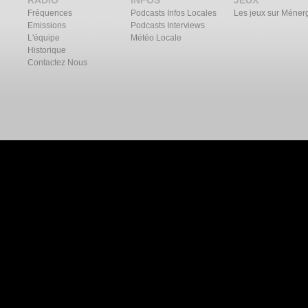
RADIO
INFOS
JEUX
Fréquences
Podcasts Infos Locales
Les jeux sur Méner
Emissions
Podcasts Interviews
L'équipe
Météo Locale
Historique
Contactez Nous