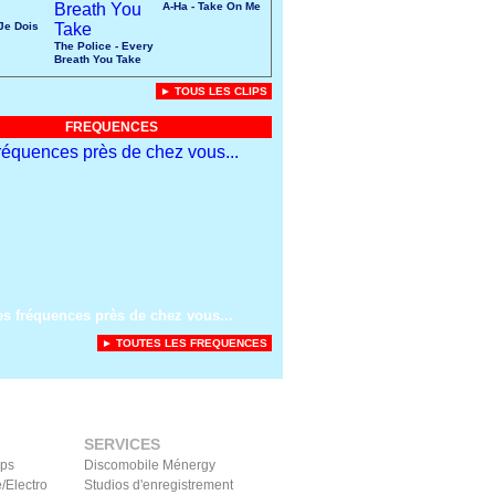
A-Ha - Take On Me
 Je Dois
The Police - Every
Breath You Take
► TOUS LES CLIPS
FREQUENCES
es fréquences près de chez vous...
► TOUTES LES FREQUENCES
SERVICES
ips
Discomobile Ménergy
/Electro
Studios d'enregistrement