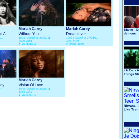
Mariah Carey
Mariah Carey
Shy'm - O
d A
Without You
Dreamlover
de nous
/11
1994 | Ajouté le 24/01/11
1993 | Ajouté le 27/04/11
3436 vues
3399 vues
►
VARIETES 90
►
VARIETES 90
t.A.T.u. - 
Things Sh
Mariah Carey
Trey
Vision Of Love
/11
1990 | Ajouté le 30/05/11
4243 vues
►
VARIETES 90
Nirvana -
Like Teen 