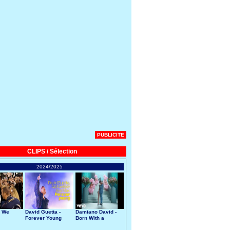
PUBLICITE
CLIPS / Sélection
2024/2025
- We
David Guetta -
Damiano David -
Forever Young
Born With a
Broken Heart