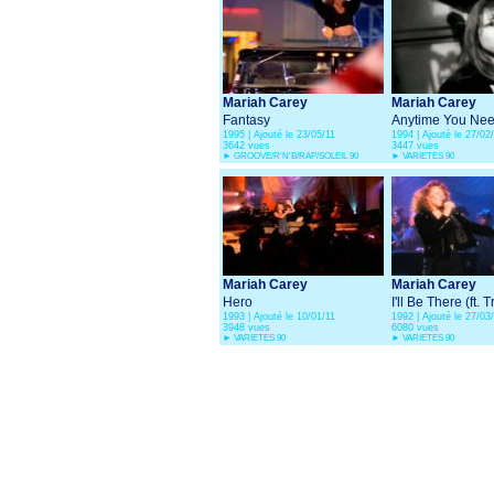
Mariah Carey
Mariah Carey
Fantasy
Anytime You Nee
1995 | Ajouté le 23/05/11
1994 | Ajouté le 27/02
Friend
3642 vues
3447 vues
►
GROOVE/R'N'B/RAP/SOLEIL 90
►
VARIETES 90
Mariah Carey
Mariah Carey
Hero
I'll Be There (ft. 
1993 | Ajouté le 10/01/11
1992 | Ajouté le 27/03
Lorenz)
3948 vues
6080 vues
►
VARIETES 90
►
VARIETES 90