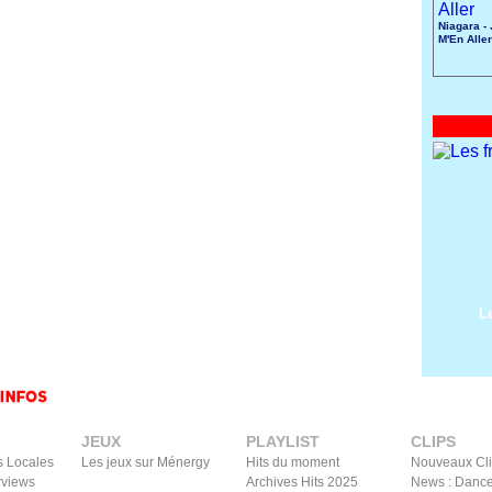
Niagara -
M'En Aller
L
JEUX
PLAYLIST
CLIPS
s Locales
Les jeux sur Ménergy
Hits du moment
Nouveaux Cl
rviews
Archives Hits 2025
News : Dance