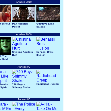
Années 2010
n se fout
Matt Houston -
Gusttavo Lima -
Positif
Balada
Années 2000
Chistina Aguilera -
Benassi Bros -
Hurt
Illusion
All The
e Said
Années 90
Radiohead - Creep
 Smells
740 Boyz -
Spirit
Shimmy Shake
Années 80