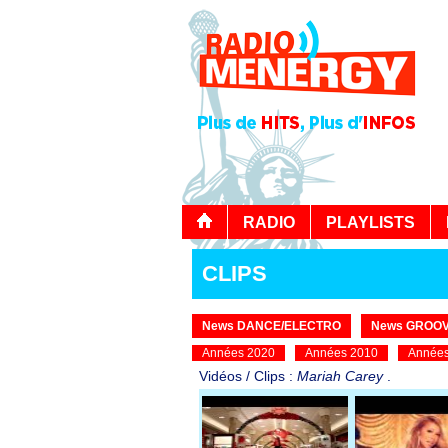
RADIO
PLAYLISTS
CLIPS
News DANCE/ELECTRO
News GROOV
Années 2020
Années 2010
Années
Vidéos / Clips :
Mariah Carey
.