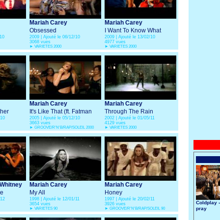
Mariah Carey
Mariah Carey
Obsessed
I Want To Know What
/10
2009 | Ajouté le 06/12/10
2009 | Ajouté le 13/02/10
Love Is
3068 vues
4977 vues
►
VARIETES 2000
►
VARIETES 2000
Mariah Carey
Mariah Carey
her
It's Like That (ft. Fatman
Through The Rain
/10
2005 | Ajouté le 05/12/10
2002 | Ajouté le 01/05/11
Scoop, Jermaine Dupri)
3663 vues
4129 vues
►
GROOVE/R'N'B/RAP/SOLEIL 2000
►
VARIETES 2000
 Whitney
Mariah Carey
Mariah Carey
ve
My All
Honey
/12
1998 | Ajouté le 12/01/11
1997 | Ajouté le 20/02/11
Coldplay 
3654 vues
3926 vues
pray
►
VARIETES 90
►
GROOVE/R'N'B/RAP/SOLEIL 90