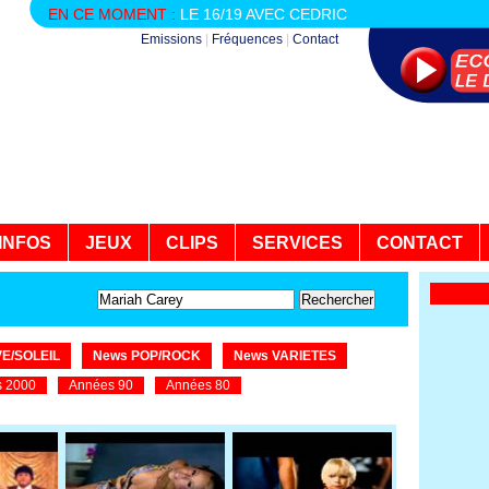
EN CE MOMENT :
LE 16/19 AVEC CEDRIC
Emissions
|
Fréquences
|
Contact
INFOS
JEUX
CLIPS
SERVICES
CONTACT
E/SOLEIL
News POP/ROCK
News VARIETES
 2000
Années 90
Années 80