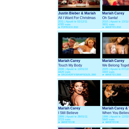
Justin Bieber & Mariah
Mariah Carey
Carey
All I Want For Christmas
Oh Santa!
2011 | Ajouté le 02/12/11
2010 | Ajouté le 13/11
Is You
4785 vues
3931 vues
►
POP/ROCK 2010
►
VARIETES 2010
Mariah Carey
Mariah Carey
Touch My Body
We Belong Toget
2008 | Ajouté le 13/01/10
2005 | Ajouté le 07/12
4426 vues
3303 vues
►
GROOVE/R'N'B/RAP/SOLEIL 2000
►
VARIETES 2000
Mariah Carey
Mariah Carey &
I Still Believe
Houston
When You Belie
1999 | Ajouté le 28/01/11
1998 | Ajouté le 12/02
3723 vues
5845 vues
►
VARIETES 90
►
VARIETES 90