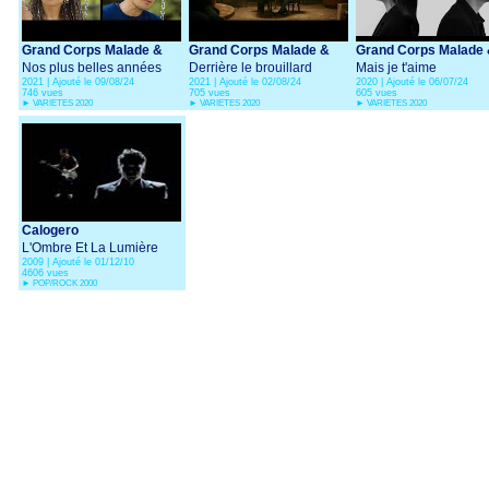
Grand Corps Malade &
Grand Corps Malade &
Grand Corps Malade
Kimberose
Nos plus belles années
Louane
Derrière le brouillard
Camille Lellouche
Mais je t'aime
2021 | Ajouté le 09/08/24
2021 | Ajouté le 02/08/24
2020 | Ajouté le 06/07/24
746 vues
705 vues
605 vues
►
VARIETES 2020
►
VARIETES 2020
►
VARIETES 2020
Calogero
L'Ombre Et La Lumière
2009 | Ajouté le 01/12/10
(en duo avec Grand
4606 vues
Corps Malade)
►
POP/ROCK 2000