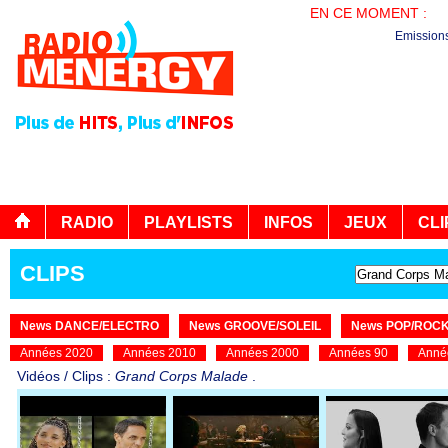
EN CE MOMENT :
PL
Emission
RADIO
PLAYLISTS
INFOS
JEUX
CLI
CLIPS
News DANCE/ELECTRO
News GROOVE/SOLEIL
News POP/ROC
Années 2020
Années 2010
Années 2000
Années 90
Anné
Vidéos / Clips :
Grand Corps Malade
.