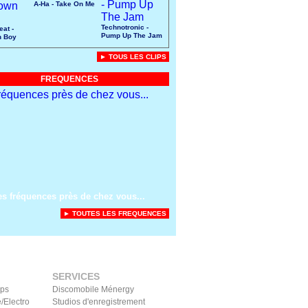
A-Ha - Take On Me
Technotronic -
eat -
Pump Up The Jam
n Boy
► TOUS LES CLIPS
FREQUENCES
es fréquences près de chez vous...
► TOUTES LES FREQUENCES
SERVICES
ips
Discomobile Ménergy
/Electro
Studios d'enregistrement