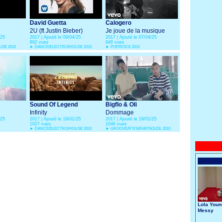
David Guetta
Calogero
2U (ft Justin Bieber)
Je joue de la musique
/25
2017 | Ajouté le 09/04/25
2017 | Ajouté le 07/04/25
892 vues
846 vues
SE 2010
►
DANCE/ELECTRO/HOUSE 2010
►
POP/ROCK 2010
Sound Of Legend
Bigflo & Oli
Infinity
Dommage
/25
2017 | Ajouté le 19/01/25
2017 | Ajouté le 19/01/25
1027 vues
1046 vues
►
DANCE/ELECTRO/HOUSE 2010
►
GROOVE/R'N'B/RAP/SOLEIL 2010
Lola Youn
Messy