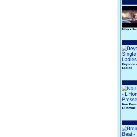
Mika - Un
Beyoncé -
Ladies
Noir Désir
L'Homme 