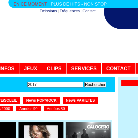
EN CE MOMENT :
PLUS DE HITS - NON STOP
Emissions
|
Fréquences
|
Contact
INFOS
JEUX
CLIPS
SERVICES
CONTACT
E/SOLEIL
News POP/ROCK
News VARIETES
 2000
Années 90
Années 80