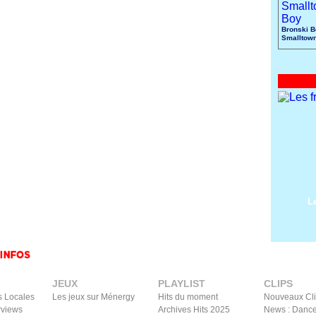
Bronski B
Smalltow
L
JEUX
PLAYLIST
CLIPS
s Locales
Les jeux sur Ménergy
Hits du moment
Nouveaux Cl
rviews
Archives Hits 2025
News : Dance