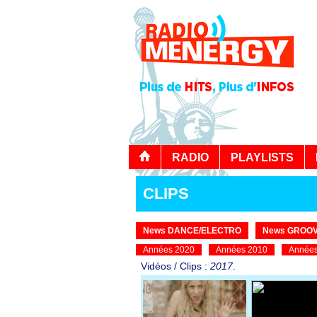
RADIO
PLAYLISTS
CLIPS
News DANCE/ELECTRO
News GROOV
Années 2020
Années 2010
Années
Vidéos / Clips :
2017
.