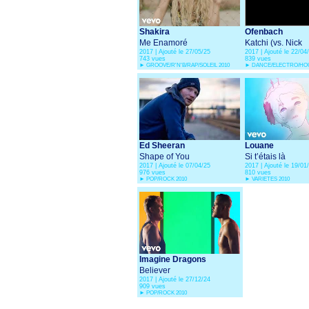
Shakira
Ofenbach
Me Enamoré
Katchi (vs. Nick
2017 | Ajouté le 27/05/25
2017 | Ajouté le 22/04
Waterhouse)
743 vues
839 vues
►
GROOVE/R'N'B/RAP/SOLEIL 2010
►
DANCE/ELECTRO/HOU
Ed Sheeran
Louane
Shape of You
Si t’étais là
2017 | Ajouté le 07/04/25
2017 | Ajouté le 19/01
976 vues
810 vues
►
POP/ROCK 2010
►
VARIETES 2010
Imagine Dragons
Believer
2017 | Ajouté le 27/12/24
909 vues
►
POP/ROCK 2010