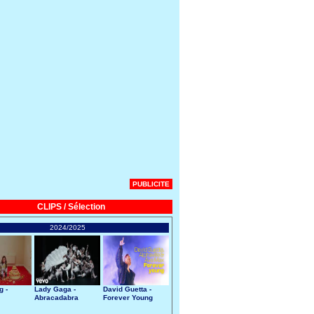
PUBLICITE
CLIPS / Sélection
2024/2025
g -
Lady Gaga -
David Guetta -
Abracadabra
Forever Young