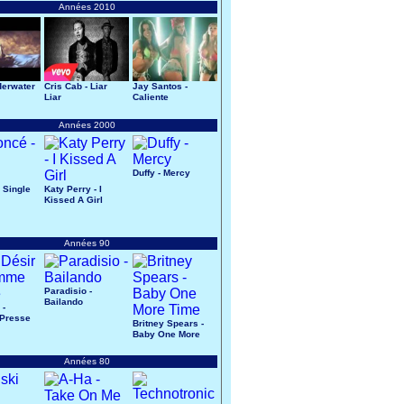
Années 2010
derwater
Cris Cab - Liar
Jay Santos -
Liar
Caliente
Années 2000
Duffy - Mercy
 Single
Katy Perry - I
Kissed A Girl
Années 90
Paradisio -
Bailando
 -
Presse
Britney Spears -
Baby One More
Time
Années 80