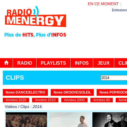
EN CE MOMENT :
PL
Emission
RADIO
PLAYLISTS
INFOS
JEUX
CLI
CLIPS
News DANCE/ELECTRO
News GROOVE/SOLEIL
News POP/ROC
Années 2020
Années 2010
Années 2000
Années 90
Anné
Vidéos / Clips :
2014
.