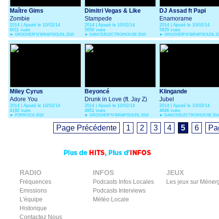
Maître Gims
Dimitri Vegas & Like
DJ Assad ft Papi
Zombie
Mike vs DVBBS &
Stampede
Sanchez & Luyanna
Enamorame
2014 | Ajouté le 10/02/14
2014 | Ajouté le 10/02/14
2014 | Ajouté le 10/02/14
Borgeous
6011 vues
5656 vues
5835 vues
►
GROOVE/R'N'B/RAP/SOLEIL 2010
►
DANCE/ELECTRO/HOUSE 2010
►
GROOVE/R'N'B/RAP/SOLEIL 2
Miley Cyrus
Beyoncé
Klingande
Adore You
Drunk in Love (ft. Jay Z)
Jubel
2014 | Ajouté le 10/02/14
2014 | Ajouté le 10/02/14
2014 | Ajouté le 10/02/14
4192 vues
4951 vues
4646 vues
►
POP/ROCK 2010
►
GROOVE/R'N'B/RAP/SOLEIL 2010
►
DANCE/ELECTRO/HOUSE 201
Page Précédente
1
2
3
4
5
6
Pa
RADIO
INFOS
JEUX
Fréquences
Podcasts Infos Locales
Les jeux sur Méner
Emissions
Podcasts Interviews
L'équipe
Météo Locale
Historique
Contactez Nous