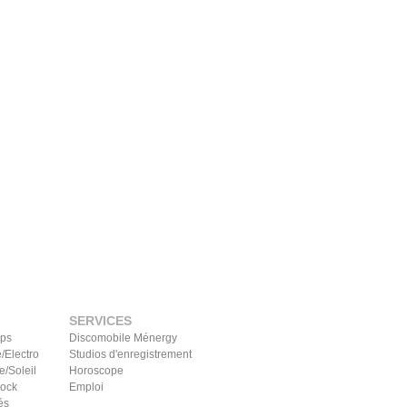
SERVICES
ips
Discomobile Ménergy
/Electro
Studios d'enregistrement
e/Soleil
Horoscope
Rock
Emploi
és