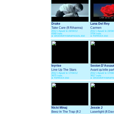
Drake
Lana Del Rey
Take Care (ft Rihanna)
Carmen
2012 | Ajouté le 24/04/12
2012 | Ajouté le 24/04
4349 vues
3704 vues
►
GROOVE/R'N'B/RAP/SOLEIL 2010
►
POP/ROCK 2010
Ivyrise
Sexion D'Assau
Line Up The Stars
Avant qu'elle par
2012 | Ajouté le 17/04/12
2012 | Ajouté le 17/04
3675 vues
3617 vues
►
POP/ROCK 2010
►
GROOVE/R'N'B/RAP/SO
Nicki Minaj
Jessie J
Beez In The Trap (ft 2
Laserlight (ft Dav