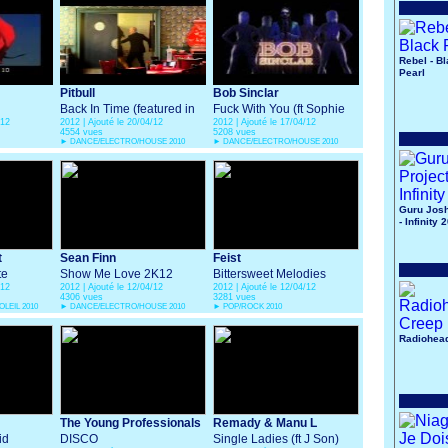
Rebel - B
Pearl
Pitbull
Bob Sinclar
Back In Time (featured in
Fuck With You (ft Sophie
/12
2012 | Ajouté le 20/04/12
2012 | Ajouté le 17/04/12
"Men In Black III")
Ellis Bextor & Gilberte
4554 vues
5208 vues
Forte)
►
DANCE/ELECTRO/HOUSE 2010
►
DANCE/ELECTRO/HOUSE 2010
Guru Josh
- Infinity 
t
Sean Finn
Feist
te
Show Me Love 2K12
Bittersweet Melodies
/12
2012 | Ajouté le 12/04/12
2012 | Ajouté le 12/04/12
4306 vues
3281 vues
LEIL 2010
►
DANCE/ELECTRO/HOUSE 2010
►
POP/ROCK 2010
Radiohead
The Young Professionals
Remady & Manu L
id
DISCO
Single Ladies (ft J Son)