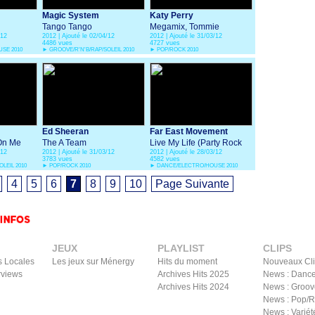
Magic System
Katy Perry
Tango Tango
Megamix, Tommie
/12
2012 | Ajouté le 02/04/12
2012 | Ajouté le 31/03/12
Sunshine's Megasix
4486 vues
4727 vues
Smash-Up
SE 2010
►
GROOVE/R'N'B/RAP/SOLEIL 2010
►
POP/ROCK 2010
Ed Sheeran
Far East Movement
 On Me
The A Team
Live My Life (Party Rock
/12
2012 | Ajouté le 31/03/12
2012 | Ajouté le 28/03/12
Remix
3783 vues
4582 vues
LEIL 2010
►
POP/ROCK 2010
►
DANCE/ELECTRO/HOUSE 2010
4
5
6
7
8
9
10
Page Suivante
JEUX
PLAYLIST
CLIPS
s Locales
Les jeux sur Ménergy
Hits du moment
Nouveaux Cl
rviews
Archives Hits 2025
News : Dance
Archives Hits 2024
News : Groov
News : Pop/
News : Variét