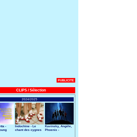
PUBLICITE
CLIPS / Sélection
2024/2025
tta -
Indochine - Le
Kavinsky, Angèle,
Young
chant des cygnes
Phoenix -
Nightcall