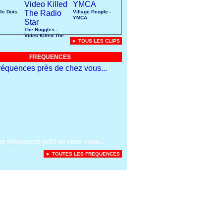
 Je Dois
Village People -
YMCA
The Buggles -
Video Killed The
► TOUS LES CLIPS
Radio Star
FREQUENCES
es fréquences près de chez vous...
► TOUTES LES FREQUENCES