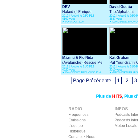
DEV
David Guetta
Naked (ft Enrique
The Alphabeat
2012 | Ajouté le 02/04/12
2012 | Ajouté le 02/04
Iglesias)
4169 vues
4887 vues
►
POP/ROCK 2010
►
DANCE/ELECTRO/HOU
M.iam.i & Flo Rida
Kat Graham
(Avalanche) Rescue Me
Put Your Graffiti
2012 | Ajouté le 31/03/12
2012 | Ajouté le 31/03
From The Dancefloor
4020 vues
3010 vues
►
DANCE/ELECTRO/HOUSE 2010
►
GROOVE/R'N'B/RAP/SO
Page Précédente
1
2
3
RADIO
INFOS
Fréquences
Podcasts Info
Emissions
Podcasts Inte
L'équipe
Météo Locale
Historique
Contactez Nous