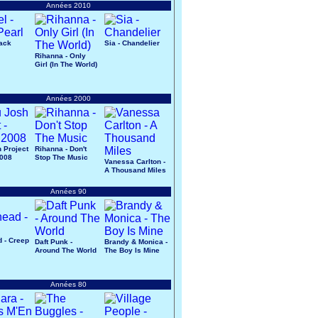
Années 2010
lack
Sia - Chandelier
Rihanna - Only
Girl (In The World)
Années 2000
 Project
Rihanna - Don't
2008
Stop The Music
Vanessa Carlton -
A Thousand Miles
Années 90
 - Creep
Daft Punk -
Brandy & Monica -
Around The World
The Boy Is Mine
Années 80