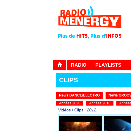
RADIO
PLAYLISTS
CLIPS
News DANCE/ELECTRO
News GROOV
Années 2020
Années 2010
Années
Vidéos / Clips :
2012
.