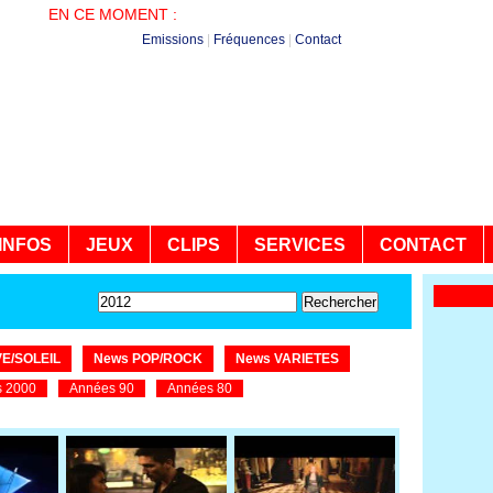
EN CE MOMENT :
PLUS DE HITS - NON STOP
Emissions
|
Fréquences
|
Contact
INFOS
JEUX
CLIPS
SERVICES
CONTACT
E/SOLEIL
News POP/ROCK
News VARIETES
 2000
Années 90
Années 80