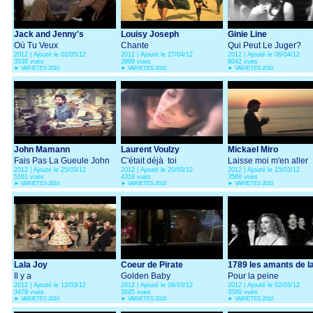
Jack and Jenny's
Louisy Joseph
Ginie Line
Où Tu Veux
Chante
Qui Peut Le Juger?
2012 | Ajouté le 02/05/12
2012 | Ajouté le 27/04/12
2012 | Ajouté le 06/04/12
(Comédie musicale
3538 vues
3999 vues
6042 vues
Dracula)
►
VARIETES 2010
►
VARIETES 2010
►
VARIETES 2010
John Mamann
Laurent Voulzy
Mickael Miro
Fais Pas La Gueule John
C'était déjà toi
Laisse moi m'en aller
2012 | Ajouté le 25/03/12
2012 | Ajouté le 20/03/12
2012 | Ajouté le 15/03/12
5161 vues
4318 vues
3568 vues
►
VARIETES 2010
►
VARIETES 2010
►
VARIETES 2010
Lala Joy
Coeur de Pirate
1789 les amants de l
Il y a
Golden Baby
bastille
Pour la peine
2012 | Ajouté le 12/03/12
2012 | Ajouté le 08/03/12
2012 | Ajouté le 02/03/12
3479 vues
3695 vues
3589 vues
►
VARIETES 2010
►
VARIETES 2010
►
VARIETES 2010