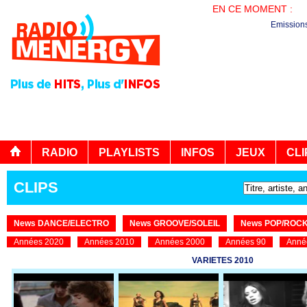
EN CE MOMENT :
BO
Emission
RADIO
PLAYLISTS
INFOS
JEUX
CLI
CLIPS
News DANCE/ELECTRO
News GROOVE/SOLEIL
News POP/ROC
Années 2020
Années 2010
Années 2000
Années 90
Anné
VARIETES 2010