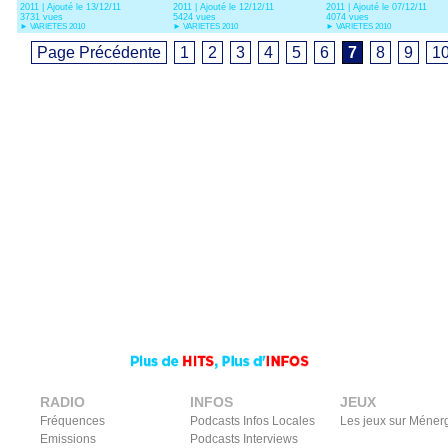
2011 | Ajouté le 13/12/11
2011 | Ajouté le 12/12/11
2011 | Ajouté le 07/12/11
3731 vues
5424 vues
4074 vues
►
VARIETES 2010
►
VARIETES 2010
►
VARIETES 2010
Page Précédente
1
2
3
4
5
6
7
8
9
1
RADIO
INFOS
JEUX
Fréquences
Podcasts Infos Locales
Les jeux sur Méner
Emissions
Podcasts Interviews