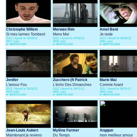
Christophe Willem
Merwan Rim
Amel Bent
Si mes larmes Tombent
Mens Moi
Je reste
2012 | Ajouté le 14/02/12
2012 | Ajouté le 07/02/12
2012 | Ajouté le 06/02/12
3677 vues
3530 vues
4091 vues
►
VARIETES 2010
►
VARIETES 2010
►
VARIETES 2010
Jenifer
Zucchero (ft Patrick
Marie Mai
L'amour Fou
Fiori)
L'écho Des Dimanches
Comme Avant
2012 | Ajouté le 31/01/12
2012 | Ajouté le 16/01/12
2011 | Ajouté le 06/01/12
3678 vues
4651 vues
3802 vues
►
VARIETES 2010
►
VARIETES 2010
►
VARIETES 2010
Jean-Louis Aubert
Mylène Farmer
Anggun
Maintenant je reviens
Du Temps
mon meilleur amour