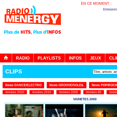
EN CE MOMENT :
PL
Emission
RADIO
PLAYLISTS
INFOS
JEUX
CLI
CLIPS
News DANCE/ELECTRO
News GROOVE/SOLEIL
News POP/ROC
Années 2020
Années 2010
Années 2000
Années 90
Anné
VARIETES 2000