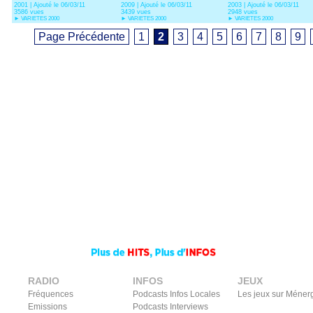
2001 | Ajouté le 06/03/11
2009 | Ajouté le 06/03/11
2003 | Ajouté le 06/03/11
Nicole Kidman)
3586 vues
3439 vues
2948 vues
►
VARIETES 2000
►
VARIETES 2000
►
VARIETES 2000
Page Précédente
1
2
3
4
5
6
7
8
9
RADIO
INFOS
JEUX
Fréquences
Podcasts Infos Locales
Les jeux sur Méner
Emissions
Podcasts Interviews