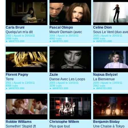
Carla Bruni
Pascal Obispo
Celine Dion
Quelqu'un m'a dit
Mourir Demain (avec
Sous Le Vent (duo av
2002 | Ajouté le 20/03/11
2004 | Ajouté le 20/03/11
2005 | Ajouté le 20/03/11
Natasha St Pier)
Garou)
2896 vues
4060 vues
4988 vues
►
VARIETES 2000
►
VARIETES 2000
►
VARIETES 2000
Florent Pagny
Zazie
Najoua Belyzel
Terre
Danse Avec Les Loops
La Bienvenue
2001 | Ajouté le 13/03/11
2003 | Ajouté le 13/03/11
2009 | Ajouté le 13/03/11
4006 vues
3236 vues
2942 vues
►
VARIETES 2000
►
VARIETES 2000
►
VARIETES 2000
Robbie Williams
Christophe Willem
Benjamin Biolay
Somethin' Stupid (ft
Plus que tout
Une Chaise à Tokyo